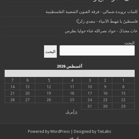
كلمات ترويدة شمالي - فرقة الفنون الشعبية الفلسطينية
فلسطينُ يا مَهبطَ الأنبياء - مفدي زكريَّا
عابَ مجدَكَ - جواد نصرالله غناء جوليا بطرس
البحث
البحث
أغسطس 2026
س
د
ن
ث
أرب
خ
ج
7
6
5
4
3
2
1
14
13
12
11
10
9
8
21
20
19
18
17
16
15
28
27
26
25
24
23
22
31
30
29
« أبريل
Powered by
WordPress
| Designed by
TieLabs