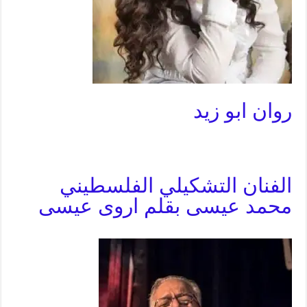
روان ابو زيد
الفنان التشكيلي الفلسطيني
محمد عيسى بقلم اروى عيسى