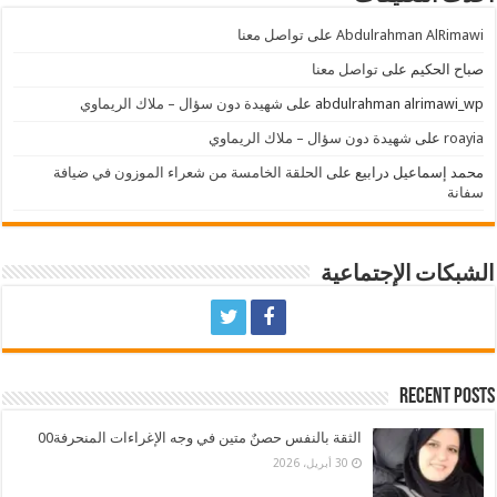
Abdulrahman AlRimawi
على
تواصل معنا
صباح الحكيم
على
تواصل معنا
abdulrahman alrimawi_wp
على
شهيدة دون سؤال – ملاك الريماوي
roayia
على
شهيدة دون سؤال – ملاك الريماوي
محمد إسماعيل درابيع
على
الحلقة الخامسة من شعراء الموزون في ضيافة
سفانة
الشبكات الإجتماعية
Recent Posts
الثقة بالنفس حصنٌ متين في وجه الإغراءات المنحرفة00
30 أبريل، 2026