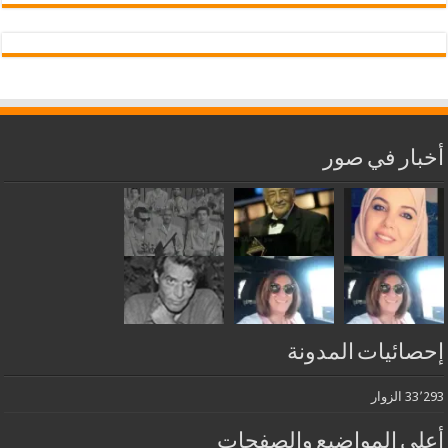
أخبار في صور
إحصائيات المدونة
33٬293 الزوار
أعلى المواضيع والصفحات