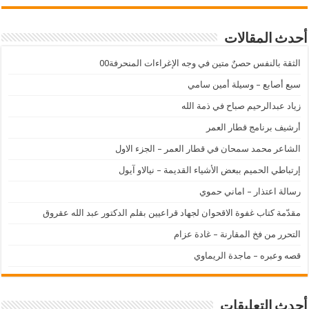
أحدث المقالات
الثقة بالنفس حصنٌ متين في وجه الإغراءات المنحرفة00
سبع أصابع – وسيلة أمين سامي
زياد عبدالرحيم صباح في ذمة الله
أرشيف برنامج قطار العمر
الشاعر محمد سمحان في قطار العمر – الجزء الاول
إرتباطي الحميم ببعض الأشياء القديمة – نيالاو آيول
رسالة اعتذار – اماني حموي
مقدّمة كتاب غفوة الاقحوان لجهاد قراعيين بقلم الدكتور عبد الله عقروق
التحرر من فخ المقارنة – غادة عزام
قصه وعبره – ماجدة الريماوي
أحدث التعليقات