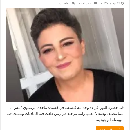
على
12 يوليو، 2025
ابحاث ادبية
التعليقات
في
حضرة
النور
قراءة
وجدانية
فلسفية
في
قصيدة
ماجدة
الريماوي
“ليس
ما
بيننا
مضيف
وضيف”
مغلقة
في حضرة النور: قراءة وجدانية فلسفية في قصيدة ماجدة الريماوي "ليس ما
بيننا مضيف وضيف" بقلم: رانية مرجية في زمن طغت فيه الماديات وتشتت فيه
البوصلة الوجودية،
أكمل القراءة »