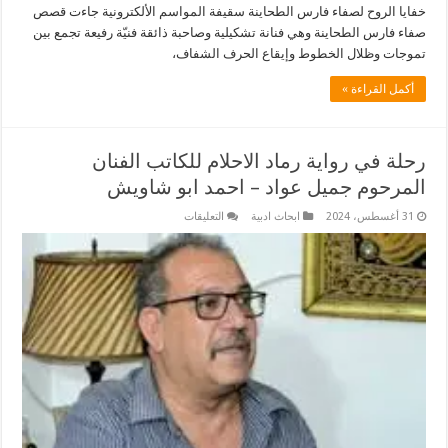
خفايا الروح لصفاء فارس الطحاينة سقيفة المواسم الألكترونية جاءت قصص
صفاء فارس الطحاينة وهي فنانة تشكيلية وصاحبة ذائقة فنيّة رفيعة تجمع بين
تموجات وظلال الخطوط وإيقاع الحرف الشفاف،
أكمل القراءة »
رحلة في رواية رماد الاحلام للكاتب الفنان
المرحوم جميل عواد – احمد ابو شاويش
على
31 أغسطس، 2024
ابحاث ادبية
التعليقات
رحلة
في
رواية
رماد
الاحلام
للكاتب
الفنان
المرحوم
جميل
عواد
–
احمد
ابو
شاويش
مغلقة