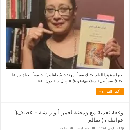
النصيرات
–
زكية
خيرهم
مغلقة
لحج لغزة هذا العام يكفيكَ نصراً إذْ وقفتَ شُجاعا و ركبتَ موتاً للحياةِ شِراعا
يكفيكَ نصراً في السمُوِّ مهابةً و بكَ الرجالُ سيقتدونَ تباعا
أكمل القراءة »
وقفة نقدية مع ومضة لعمر أبو ريشة – عطاف(
عواطف ) سالم
على
21 مارس، 2024
ابحاث ادبية
التعليقات