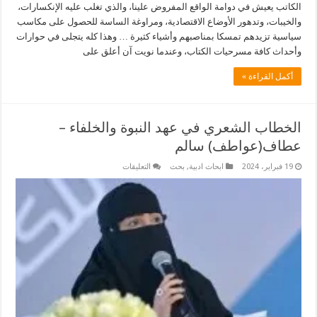
الكاتب يعيش في دوامة الواقع المفروض علينا، والذي تغلب عليه الإنكسارات،
والخيبات، وتدهور الأوضاع الاقتصادية، ومراوغة الساسة للحصول على مكاسب
سياسية تزيدهم تمسكا بمناصبهم وأشياء كثيرة … وهذا كله يتجلى في حوارات
وأحداث كافة مسرحيات الكتاب، وعندما نويت آن أعلق على
أكمل القراءة »
الخطاب الشعري في عهد النبوة والخلفاء –
عطاف(عواطف) سالم
على
19 فبراير، 2024
ابحاث ادبية
,
بحث
التعليقات
الخطاب
الشعري
في
عهد
النبوة
والخلفاء
–
عطاف(عواطف)
سالم
مغلقة