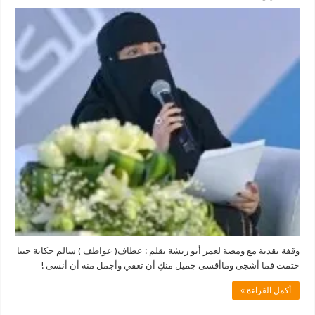
وقفة
نقدية
مع
ومضة
لعمر
أبو
ريشة
–
عطاف(
عواطف
)
سالم
مغلقة
وقفة نقدية مع ومضة لعمر أبو ريشة بقلم : عطاف( عواطف ) سالم حكاية حبنا
ختمت فما أشجى وماأقسى جميل منكِ أن تعفي وأجمل منه أن أنسى !
أكمل القراءة »