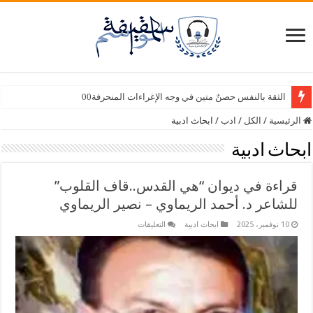
سبع أصابع – وسيلة أمين سامي
الرئيسية
/
الكل
/
ادب
/
ابحاث ادبية
ابحاث ادبية
قراءة في ديوان “هي القدس..قاف القلوب”
للشاعر د. أحمد الريماوي – نصير الريماوي
على
10 نوفمبر، 2025
ابحاث ادبية
التعليقات
قراءة
في
ديوان
“هي
القدس..قاف
القلوب”
للشاعر
د.
أحمد