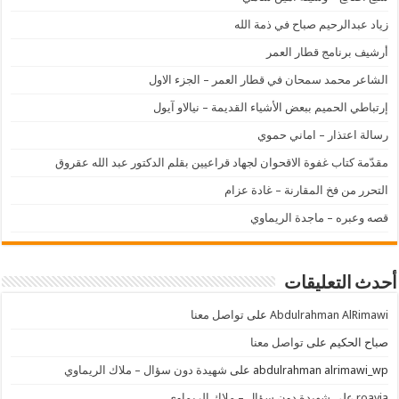
زياد عبدالرحيم صباح في ذمة الله
أرشيف برنامج قطار العمر
الشاعر محمد سمحان في قطار العمر – الجزء الاول
إرتباطي الحميم ببعض الأشياء القديمة – نيالاو آيول
رسالة اعتذار – اماني حموي
مقدّمة كتاب غفوة الاقحوان لجهاد قراعيين بقلم الدكتور عبد الله عقروق
التحرر من فخ المقارنة – غادة عزام
قصه وعبره – ماجدة الريماوي
أحدث التعليقات
Abdulrahman AlRimawi
على
تواصل معنا
صباح الحكيم
على
تواصل معنا
abdulrahman alrimawi_wp
على
شهيدة دون سؤال – ملاك الريماوي
roayia
على
شهيدة دون سؤال – ملاك الريماوي