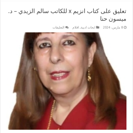
تعليق على كتاب انزيم x للكاتب سالم الزيدي – د.
ميسون حنا
على
8 مارس، 2024
ابحاث ادبية
,
اقلام
التعليقات
تعليق
على
كتاب
انزيم x للكاتب
سالم
الزيدي
–
د.
ميسون
حنا
مغلقة