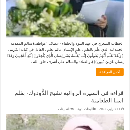
الخطاب الشعري في عهد النبوة والخلفاء - عطاف (عواطف) سالم المقدمة
الحمد لله الذي علّم بالقلم ، علم الإنسان مالم يعلم ، القائل في كتابه الكريم :
{ وَلَقَدْ نَعْلَم أَنَّهُمْ يَقُولُونَ إِنَّمَا يُعَلِّمهُ بَشَر لِسَان الَّذِي يُلْحِدُونَ إِلَيْهِ أَعْجَمِيّ وَهَذَا
لِسَان عَرَبِيّ مُبِين }( ). والصلاة والسلام على أشرف خلق الله ،
أكمل القراءة »
قراءة في السيرة الروائية نشيج الدُّودوك- بقلم
اسيا الطعامنة
على
11 فبراير، 2024
ابحاث ادبية
التعليقات
قراءة
في
السيرة
الروائية
نشيج