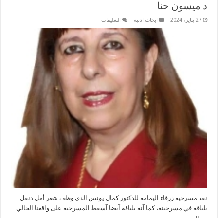
د ميسون حنا
على
27 يناير، 2024
ابحاث ادبية
التعليقات
نقد
مسرحية
زرقاء
اليمامة
للدكتور
كمال
يونس
–
د
ميسون
حنا
مغلقة
نقد مسرحية زرقاء اليمامة للدكتور كمال يونس الذي وظف شعر أمل دنقل
بلباقة في مسرحيته، كما آنه بلباقة آيضا آسقط المسرحية على واقعنا الحالي