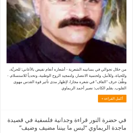
الريماوي
–
نصير
الريماوي
مغلقة
من خلال تجوالي في بساتينه الشعرية - أشعاره أنغام تفيض بالأغاني: للحريَّة،
وللحياة، وللأمل، ولحتمية الانتصار، ولتمجيد الروح الوطنية، وتحدياً للاستسلام. -
وظَّفَ حرف "القاف" في شعره مجازا، لإظهار مدى تأثير قوة القدس مهوى
القلوب. بقلم الكاتب: نصير أحمد الريماوي
أكمل القراءة »
في حضرة النور قراءة وجدانية فلسفية في قصيدة
ماجدة الريماوي “ليس ما بيننا مضيف وضيف”