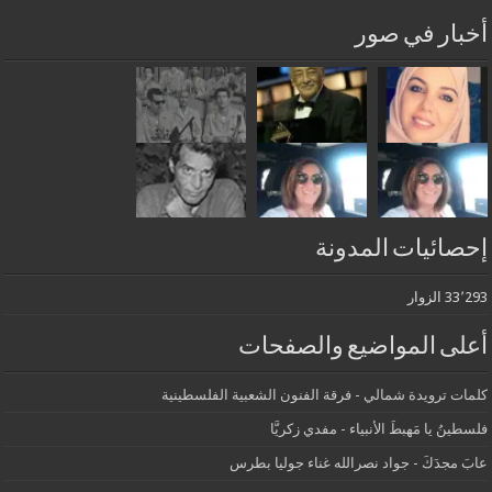
أخبار في صور
إحصائيات المدونة
33٬293 الزوار
أعلى المواضيع والصفحات
كلمات ترويدة شمالي - فرقة الفنون الشعبية الفلسطينية
فلسطينُ يا مَهبطَ الأنبياء - مفدي زكريَّا
عابَ مجدَكَ - جواد نصرالله غناء جوليا بطرس