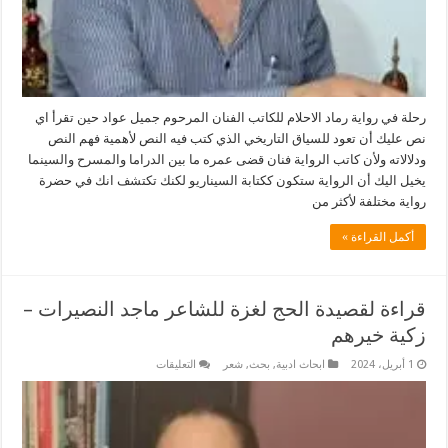
رحلة في رواية رماد الاحلام للكاتب الفنان المرحوم جميل عواد حين تقرأ اي
نص عليك أن تعود للسياق التاريخي الذي كتب فيه النص لأهمية فهم النص
ودلالاته ولأن كاتب الرواية فنان قضى عمره ما بين الدراما والمسرح والسينما
يخيل اليك أن الرواية ستكون ككتابة السيناريو لكنك تكتشف انك في حضرة
رواية مختلفة لأكثر من
أكمل القراءة »
قراءة لقصيدة الحج لغزة للشاعر ماجد النصيرات –
زكية خيرهم
على
1 أبريل، 2024
ابحاث ادبية
,
بحث
,
شعر
التعليقات
قراءة
لقصيدة
الحج
لغزة
للشاعر
ماجد