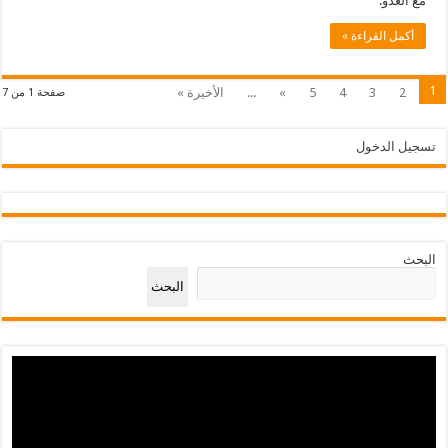
مع العدو.
أكمل القراءة »
1
2
3
4
5
»
...
الأخيرة »
صفحة 1 من 7
تسجيل الدخول
البحث
البحث