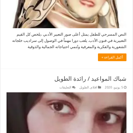
الحديقة-
للشاعر
السيد
جلال
/
بقلم
:
سفانة
بنت
النص المسرحي للطفل يمثل أعلى صور التعبير الأدبي ،يلخص كل القيم
ابن
التعبيرية في فنون الأدب. يلعب دورا مهماً في الوصول إلى سراديب خلجاته
الشاطئ
مغلقة
الشعورية والفكرية والمعرفية وتُنمي احتياجاته الجمالية والذوقية
أكمل القراءة »
شباك المواعيد / رائدة الطويل
على
5 يونيو، 2020
اقلام
,
الطويل
التعليقات
شباك
المواعيد
/
رائدة
الطويل
مغلقة