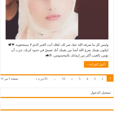
مغلقة
وليس كل ما صرفه الله عنك شر لك، لعلك أنت الخير الذي لا يستحقونه 💗🕊
ليكون يقينك بفرج الله أشدُ من يقينك أنك تعيشُ في حدود كربك، جرب أن
تؤمن بالغيب أكثر من إيمانك بالمحسوس، 🌸🌧️
أكمل القراءة »
1
2
3
4
5
»
10
...
الأخيرة »
صفحة 1 من 11
تسجيل الدخول