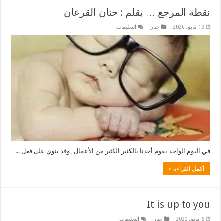
نقطة المرجع … بقلم : حنان القرعان
على
19 مايو، 2020
حنان
التعليقات
نقطة
المرجع
…
بقلم
:
حنان
القرعان
مغلقة
في اليوم الواحد يقوم أحدنا بالكثير الكثير من الأعمال , وقد ينوي على فعل ...
أكمل القراءة »
It is up to you
على
6 مايو، 2020
حنان
التعليقات