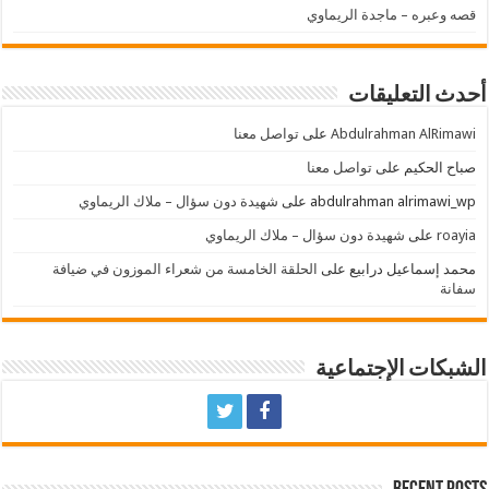
قصه وعبره – ماجدة الريماوي
أحدث التعليقات
Abdulrahman AlRimawi
على
تواصل معنا
صباح الحكيم
على
تواصل معنا
abdulrahman alrimawi_wp
على
شهيدة دون سؤال – ملاك الريماوي
roayia
على
شهيدة دون سؤال – ملاك الريماوي
محمد إسماعيل درابيع
على
الحلقة الخامسة من شعراء الموزون في ضيافة
سفانة
الشبكات الإجتماعية