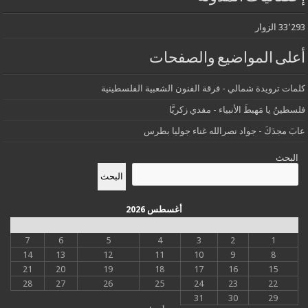
33٬293 الزوار
أعلى المواضيع والصفحات
كلمات ترويدة شمالي - فرقة الفنون الشعبية الفلسطينية
فلسطينُ يا مَهبطَ الأنبياء - مفدي زكريَّا
عابَ مجدَكَ - جواد نصرالله غناء جوليا بطرس
البحث
البحث
أغسطس 2026
س
د
ن
ث
أرب
خ
ج
7
6
5
4
3
2
1
14
13
12
11
10
9
8
21
20
19
18
17
16
15
28
27
26
25
24
23
22
31
30
29