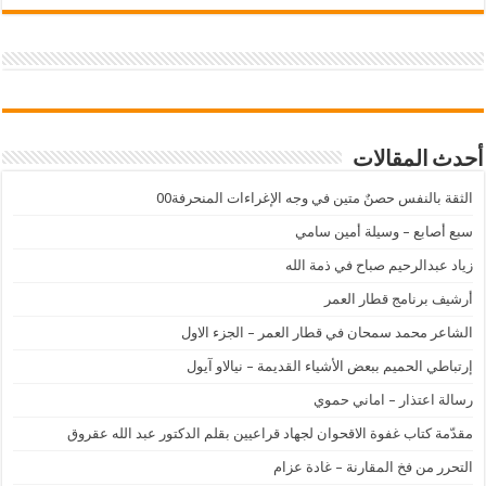
أحدث المقالات
الثقة بالنفس حصنٌ متين في وجه الإغراءات المنحرفة00
سبع أصابع – وسيلة أمين سامي
زياد عبدالرحيم صباح في ذمة الله
أرشيف برنامج قطار العمر
الشاعر محمد سمحان في قطار العمر – الجزء الاول
إرتباطي الحميم ببعض الأشياء القديمة – نيالاو آيول
رسالة اعتذار – اماني حموي
مقدّمة كتاب غفوة الاقحوان لجهاد قراعيين بقلم الدكتور عبد الله عقروق
التحرر من فخ المقارنة – غادة عزام