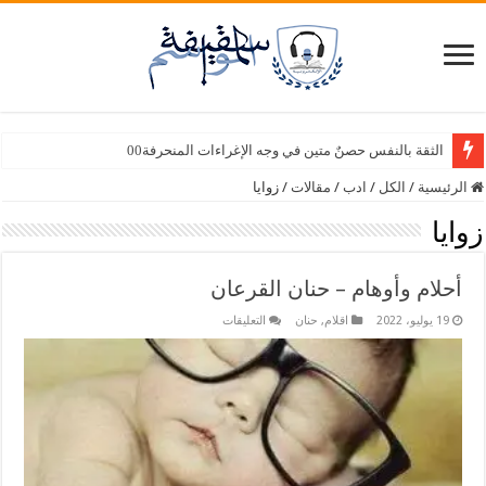
سبع أصابع – وسيلة أمين سامي
الثقة بالنفس حصنٌ متين في وجه الإغراءات المنحرفة00
الرئيسية
/
الكل
/
ادب
/
مقالات
/
زوايا
زوايا
أحلام وأوهام – حنان القرعان
على
19 يوليو، 2022
اقلام
,
حنان
التعليقات
أحلام
وأوهام
–
حنان
القرعان
مغلقة