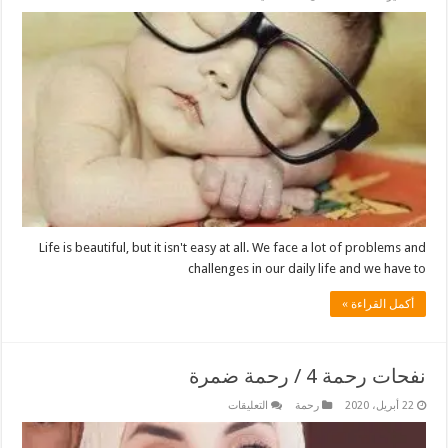
It
is
up
to
you
مغلقة
Life is beautiful, but it isn't easy at all. We face a lot of problems and
challenges in our daily life and we have to
أكمل القراءة »
نفحات رحمة 4 / رحمة ضمرة
على
22 أبريل، 2020
رحمة
التعليقات
نفحات
رحمة
4