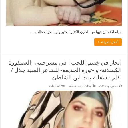
حياة الانسان فيها من الحزن الكثير الكثير ولن أنكر لحظات ....
أكمل القراءة »
ابحار في خِضم اللجب : في مسرحيتي -العصفورة
الكسلانة- و -ثورة الحديقة- للشاعر السيد جلال /
بقلم : سفانة بنت ابن الشاطئ
على
20 يوليو، 2020
ابحاث ادبية
,
سفانة
التعليقات
ابحار
في
خِضم
اللجب
:
في
مسرحيتي
-العصفورة
الكسلانة-
و
-ثورة