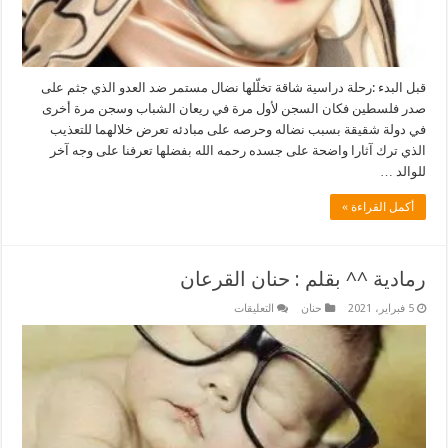
قبل البدء :رحلة دراسية شاقة تخلّلها نضال مستمر ضد العدو الذي جثم على
صدر فلسطين فكان السجن لأول مرة في ريعان الشباب وسجن مرة أخرى
في دولة شقيقة بسبب نضاله وحرصه على مبادئه تعرض خلالهما للتعذيب
الذي ترك آثارا واضحة على جسده رحمه الله بفضلها تعرفنا على وجه آخر
للوالد …
أكمل القراءة »
رمادية ^^ بقلم : حنان القرعان
على
5 فبراير، 2021
حنان
التعليقات
رمادية
^^
بقلم
:
حنان
القرعان
مغلقة