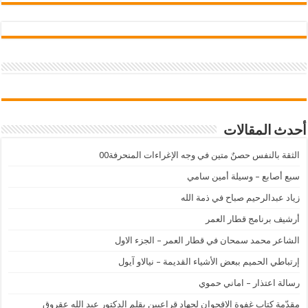
أحدث المقالات
الثقة بالنفس حصنٌ متين في وجه الإغراءات المنحرفة00
سبع أصابع – وسيلة أمين سامي
زياد عبدالرحيم صباح في ذمة الله
أرشيف برنامج قطار العمر
الشاعر محمد سمحان في قطار العمر – الجزء الاول
إرتباطي الحميم ببعض الأشياء القديمة – نيالاو آيول
رسالة اعتذار – اماني حموي
مقدّمة كتاب غفوة الاقحوان لجهاد قراعيين بقلم الدكتور عبد الله عقروق