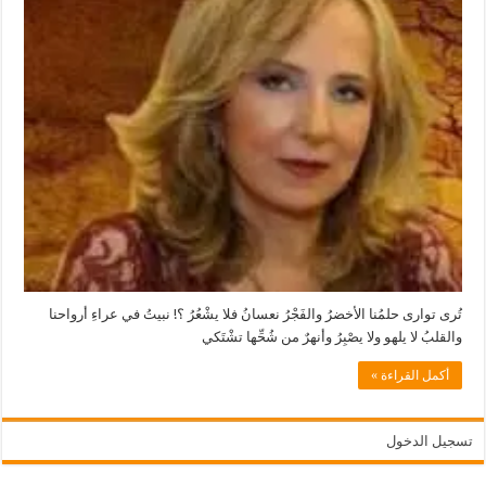
قالوش
مغلقة
تُرى توارى حلمُنا الأخضرُ والفَجْرُ نعسانُ فلا يشْعُرُ ؟! نبيتُ في عراءِ أرواحنا
والقلبُ لا يلهو ولا يصْبِرُ وأنهرٌ من شُحِّها تشْتَكي
أكمل القراءة »
تسجيل الدخول