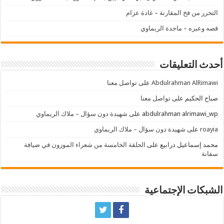
التحرر من فخ المقارنة – غادة عزام
قصه وعبره – ماجدة الريماوي
أحدث التعليقات
Abdulrahman AlRimawi
على
تواصل معنا
صباح الحكيم
على
تواصل معنا
abdulrahman alrimawi_wp
على
شهيدة دون سؤال – ملاك الريماوي
roayia
على
شهيدة دون سؤال – ملاك الريماوي
محمد إسماعيل درابيع
على
الحلقة الخامسة من شعراء الموزون في ضيافة
سفانة
الشبكات الإجتماعية