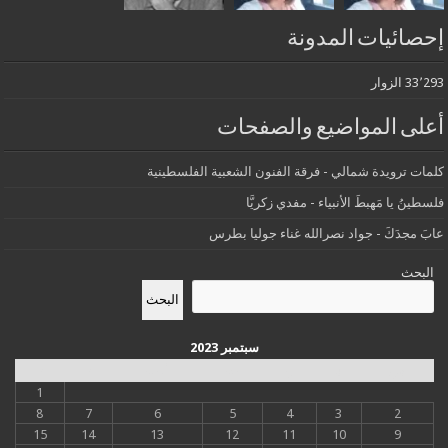
إحصائيات المدونة
33٬293 الزوار
أعلى المواضيع والصفحات
كلمات ترويدة شمالي - فرقة الفنون الشعبية الفلسطينية
فلسطينُ يا مَهبطَ الأنبياء - مفدي زكريَّا
عابَ مجدَكَ - جواد نصرالله غناء جوليا بطرس
البحث
البحث
سبتمبر 2023
س
د
ن
ث
أرب
خ
ج
1
8
7
6
5
4
3
2
15
14
13
12
11
10
9