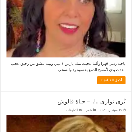
ياحبه زدني قهرا وألما عجبت منك يازمن ؟ بيني وبينه عشق من رحيق عجب
مددت يدي لأمسح الدمع بقسوة رد وانسحب
أكمل القراءة »
تُرى توارى ..!.. – حياة قالوش
على
19 سبتمبر، 2023
شعر
التعليقات
تُرى
توارى
..!..
–
حياة