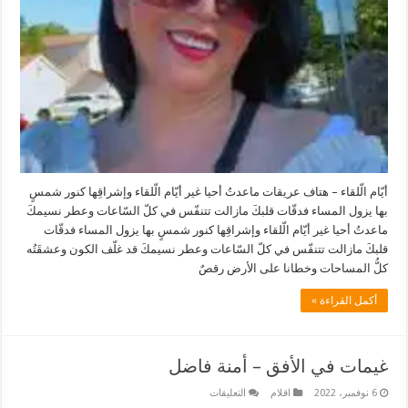
أيّام الّلقاء – هتاف عريقات ماعدتُ أحيا غير أيّام الّلقاء وإشراقِها كنور شمسٍ
بها يزول المساء فدقّات قلبكَ مازالت تتنفّس في كلّ السّاعات وعطر نسيمكَ
ماعدتُ أحيا غير أيّام الّلقاء وإشراقِها كنور شمسٍ بها يزول المساء فدقّات
قلبكَ مازالت تتنفّس في كلّ السّاعات وعطر نسيمكَ قد غلّف الكون وعشقَتُه
كلُّ المساحات وخطانا على الأرض رقصٌ
أكمل القراءة »
غيمات في الأفق – أمنة فاضل
على
6 نوفمبر، 2022
اقلام
التعليقات
غيمات