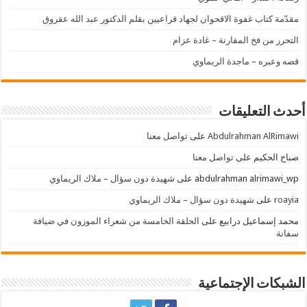
مقدّمة كتاب غفوة الاقحوان لجهاد قراعيين بقلم الدكتور عبد الله عقروق
التحرر من فخ المقارنة – غادة عزام
قصه وعبره – ماجدة الريماوي
أحدث التعليقات
Abdulrahman AlRimawi
على
تواصل معنا
صباح الحكيم
على
تواصل معنا
abdulrahman alrimawi_wp
على
شهيدة دون سؤال – ملاك الريماوي
roayia
على
شهيدة دون سؤال – ملاك الريماوي
محمد إسماعيل درابيع
على
الحلقة الخامسة من شعراء الموزون في ضيافة
سفانة
الشبكات الإجتماعية