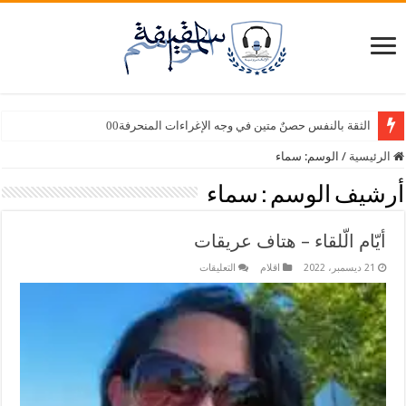
الثقة بالنفس حصنٌ متين في وجه الإغراءات المنحرفة00
الرئيسية
/
الوسم:
سماء
أرشيف الوسم :
سماء
أيّام الّلقاء – هتاف عريقات
على
21 ديسمبر، 2022
اقلام
التعليقات
أيّام
الّلقاء
–
هتاف
عريقات
مغلقة