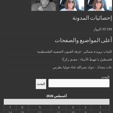
إحصائيات المدونة
33٬293 الزوار
أعلى المواضيع والصفحات
كلمات ترويدة شمالي - فرقة الفنون الشعبية الفلسطينية
فلسطينُ يا مَهبطَ الأنبياء - مفدي زكريَّا
عابَ مجدَكَ - جواد نصرالله غناء جوليا بطرس
البحث
البحث
أغسطس 2026
س
د
ن
ث
أرب
خ
ج
7
6
5
4
3
2
1
14
13
12
11
10
9
8