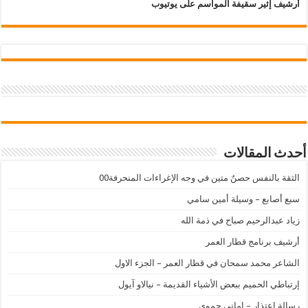
أرشيف إثير سقيفة المواسم على يوتيوب
أحدث المقالات
الثقة بالنفس حصنٌ متين في وجه الإغراءات المنحرفة00
سبع أصابع – وسيلة أمين سامي
زياد عبدالرحيم صباح في ذمة الله
أرشيف برنامج قطار العمر
الشاعر محمد سمحان في قطار العمر – الجزء الاول
إرتباطي الحميم ببعض الأشياء القديمة – نيالاو آيول
رسالة اعتذار – اماني حموي