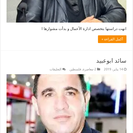
انهت دراستها بتخصص ادارة الأعمال و بدأت مشوارها ا
أكمل القراءة »
سائد ابوعبيد
على
14 يناير، 2019
2-معاصرة
,
فلسطين
التعليقات
سائد
ابوعبيد
مغلقة