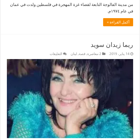
من مدينة الفالوجة التابعة لقضاء غزة المهجرة في فلسطين ولدت في عمان
في عام ١٩٧٤م.
أكمل القراءة »
ريما زيدان سويد
على
14 يناير، 2019
2-معاصرة
,
قصة
,
لبنان
التعليقات
ريما
زيدان
سويد
مغلقة