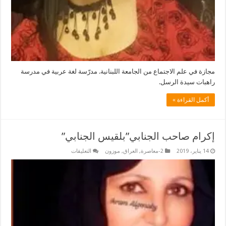
مجازة في علم الاجتماع من الجامعة اللبنانية. مدرّسة لغة عربية في مدرسة
راهبات سيدة الرسل.
أكمل القراءة »
إكرام صاحب الجنابي”بلقيس الجنابي”
على
14 يناير، 2019
2-معاصرة
,
العراق
,
موزون
التعليقات
إكرام
صاحب
الجنابي”بلقيس
الجنابي”
مغلقة