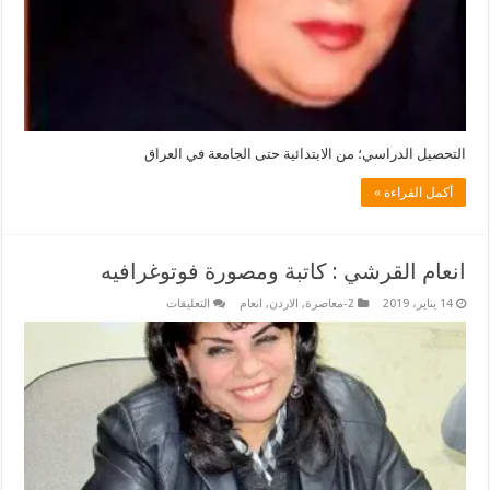
التحصيل الدراسي؛ من الابتدائية حتى الجامعة في العراق
أكمل القراءة »
انعام القرشي : كاتبة ومصورة فوتوغرافيه
على
14 يناير، 2019
2-معاصرة
,
الاردن
,
انعام
التعليقات
انعام
القرشي
:
كاتبة
ومصورة
فوتوغرافيه
مغلقة