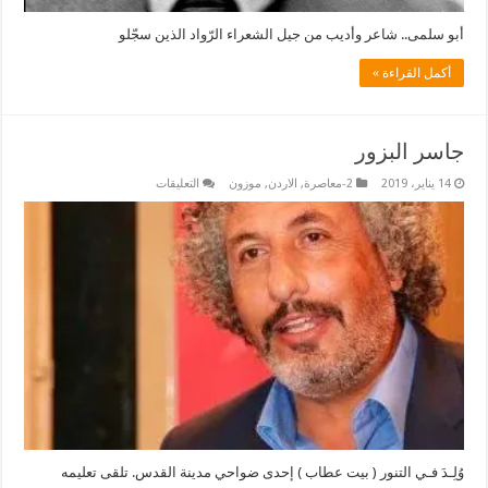
أبو سلمى.. شاعر وأديب من جيل الشعراء الرّواد الذين سجّلو
أكمل القراءة »
جاسر البزور
على
14 يناير، 2019
2-معاصرة
,
الاردن
,
موزون
التعليقات
جاسر
البزور
مغلقة
وُلِـدَ فـي التنور ( بيت عطاب ) إحدى ضواحي مدينة القدس. تلقى تعليمه