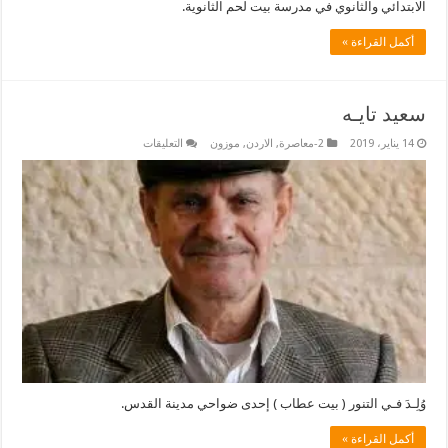
الابتدائي والثانوي في مدرسة بيت لحم الثانوية.
أكمل القراءة »
سعيد تايـه
على
14 يناير، 2019
2-معاصرة
,
الاردن
,
موزون
التعليقات
سعيد
تايـه
مغلقة
وُلِـدَ فـي التنور ( بيت عطاب ) إحدى ضواحي مدينة القدس.
أكمل القراءة »