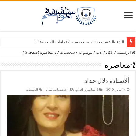
سبع أصابع – وسيلة أمين سامي
الرئيسية
/
الكل
/
ادب
/
موسوعة
/
شخصيات
/
2-معاصرة (صفحه 15)
2-معاصرة
ألأستاذة دلال حداد
على
14 يناير، 2019
2-معاصرة
,
اقلام
,
دلال
,
شخصيات
,
لبنان
التعليقات
ألأستاذة
دلال
حداد
مغلقة