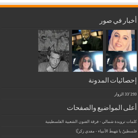
أخبار في صور
إحصائيات المدونة
33٬293 الزوار
أعلى المواضيع والصفحات
كلمات ترويدة شمالي - فرقة الفنون الشعبية الفلسطينية
فلسطينُ يا مَهبطَ الأنبياء - مفدي زكريَّا