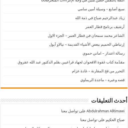
الثقة بالنفس حصنٌ متين في وجه الإغراءات المنحرفة00
سبع أصابع – وسيلة أمين سامي
زياد عبدالرحيم صباح في ذمة الله
أرشيف برنامج قطار العمر
الشاعر محمد سمحان في قطار العمر – الجزء الاول
إرتباطي الحميم ببعض الأشياء القديمة – نيالاو آيول
رسالة اعتذار – اماني حموي
مقدّمة كتاب غفوة الاقحوان لجهاد قراعيين بقلم الدكتور عبد الله عقروق
التحرر من فخ المقارنة – غادة عزام
قصه وعبره – ماجدة الريماوي
أحدث التعليقات
Abdulrahman AlRimawi
على
تواصل معنا
صباح الحكيم
على
تواصل معنا