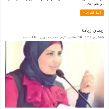
في عام ١٩٧٤م.
أكمل القراءة »
إيمان زيادة
على
14 يناير، 2019
2-معاصرة
,
الاردن
,
شخصيات
,
موزون
التعليقات
إيمان
زيادة
مغلقة