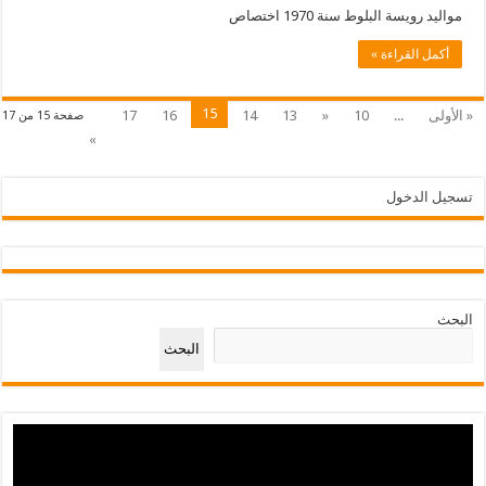
مواليد رويسة البلوط سنة 1970 اختصاص
أكمل القراءة »
15
« الأولى
...
10
«
13
14
16
17
صفحة 15 من 17
»
تسجيل الدخول
البحث
البحث