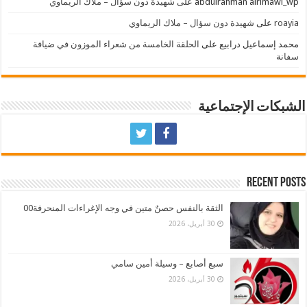
abdulrahman alrimawi_wp
على
شهيدة دون سؤال – ملاك الريماوي
roayia
على
شهيدة دون سؤال – ملاك الريماوي
محمد إسماعيل درابيع
على
الحلقة الخامسة من شعراء الموزون في ضيافة
سفانة
الشبكات الإجتماعية
Recent Posts
الثقة بالنفس حصنٌ متين في وجه الإغراءات المنحرفة00
30 أبريل، 2026
سبع أصابع – وسيلة أمين سامي
30 أبريل، 2026