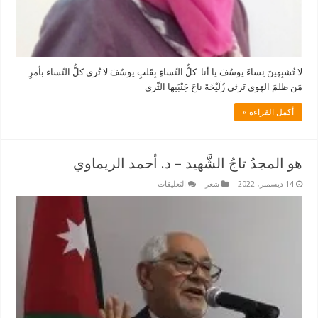
لا تُشبِهينَ نِساءَ يوسُفَ يا أنا كلُّ النّساءِ بِقَلبِ يوسُفَ لا تُرى كلُّ النّساء بأمرِ
مَن ظلمَ الهَوى تَرثي زُلَيْخَةَ ناحَ جَنْبَيها الثّرى
أكمل القراءة »
هو المجدُ تاجُ الشَّهيد – د. أحمد الريماوي
على
14 ديسمبر، 2022
شعر
التعليقات
هو
المجدُ
تاجُ
الشَّهيد
–
د.
أحمد
الريماوي
مغلقة