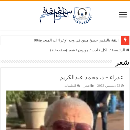
سبع أصابع – وسيلة أمين سامي
الثقة بالنفس حصنٌ متين في وجه الإغراءات المنحرفة00
الرئيسية
/
الكل
/
ادب
/
موزون
/
شعر (صفحه 20)
شعر
عذراء – د. محمد عبدالكريم
على
22 ديسمبر، 2022
شعر
التعليقات
عذراء
–
د.
محمد
عبدالكريم
مغلقة