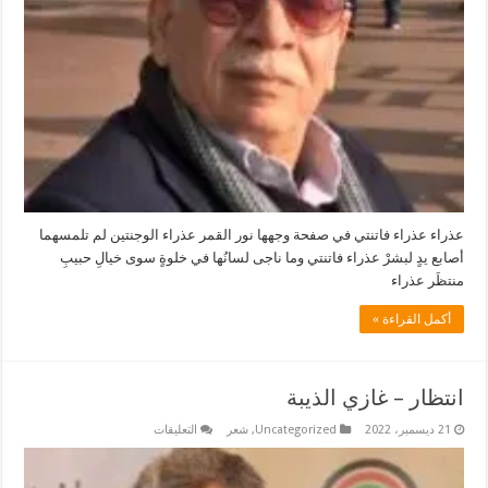
عذراء عذراء فاتنتي في صفحة وجهها نور القمر عذراء الوجنتين لم تلمسهما
أصابع يدٍ لبشرْ عذراء فاتنتي وما ناجى لسانُها في خلوةٍ سوى خيالِ حبيبِ
منتظَر عذراء
أكمل القراءة »
انتظار – غازي الذيبة
على
21 ديسمبر، 2022
Uncategorized
,
شعر
التعليقات
انتظار
–
غازي
الذيبة