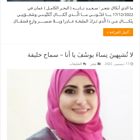
ما الذي أبكاكِ شعـر : سـعـيـد تــايـــه ( البحـر الكامـل ) عمان في
17/12/2022 يـــا حُلـْـوَتــي مـــا الَّـــذي أبْكــــاكِ أبْكَيْتِـنـي وَشَجَــوْتِنِـي
بِبُكــــاكِ مَـن ذا الَّذي تَـرَكَ المليحَـةَ غــادِرا وَبِـــلا ضميــــر وازِعٍ فَسَقَــاكِ
أكمل القراءة »
لا تُشبِهينَ نِساءَ يوسُفَ يا أنا – سماح خليفة
على
17 ديسمبر، 2022
شعر
التعليقات
لا
تُشبِهينَ
نِساءَ
يوسُفَ
يا
أنا
–
سماح
خليفة
مغلقة