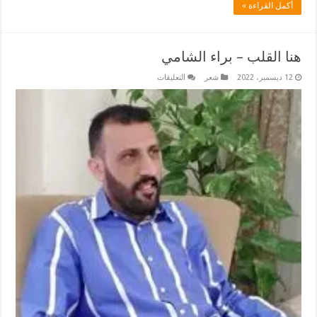
أكمل القراءة »
هنا القلب – براء الشامي
على
12 ديسمبر، 2022
شعر
التعليقات
هنا
القلب
–
براء
الشامي
مغلقة