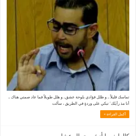
قليلاً
–
أسامة
الكيلاني
مغلقة
تماسك قليلاً .. و ظلل فؤادي بلوحة عشق.. و هلل طويلاً فما عاد صمتي هناك ..
أنا مذ رأيتُك َ تبكي على وردةٍ في الطريق ، سألت
أكمل القراءة »