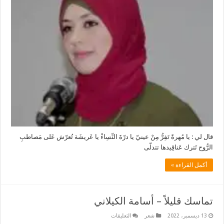
قال لي : يا مُهرةً تَفِرُّ مِنْ عينيّ يا درّةَ النِّسِاءْ يا عَريشَة تُعرّش عَلى مَصاطبِ
الرُّوح تَترك عَناقِيدها تتدلّى
أكمل القراءة »
تماسك قليلاً – أسامة الكيلاني
على
13 ديسمبر، 2022
شعر
التعليقات
تماسك