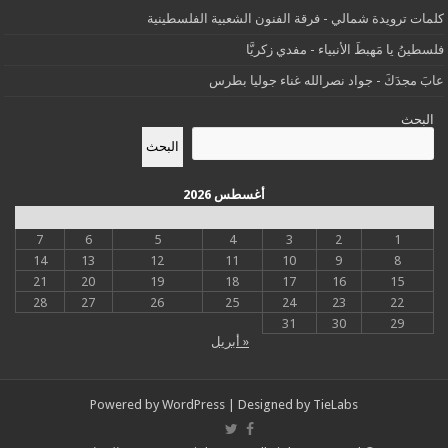
كلمات ترويدة شمالي - فرقة الفنون الشعبية الفلسطينية
فلسطينُ يا مَهبطَ الأنبياء - مفدي زكريَّا
عابَ مجدَكَ - جواد نصرالله غناء جوليا بطرس
البحث
البحث
أغسطس 2026
س
د
ن
ث
أرب
خ
ج
7
6
5
4
3
2
1
14
13
12
11
10
9
8
21
20
19
18
17
16
15
28
27
26
25
24
23
22
31
30
29
« أبريل
Powered by
WordPress
| Designed by
TieLabs