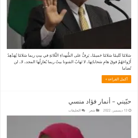
سَلامًا كَليمًا سَلامًا حَميمًا.. يَرِفُّ على الشُّهداءِ الثَّلاثةِ في بيتِ ريما سَلامًا يُهَدْهِدُ
أَرْواحَهُمْ فوقَ هامِ سَحاباتِها.. لا تَهابُ المَنونا بيتُ ريما يُغازِلُها المجد.. لا.. لن
تُضاما
أكمل القراءة »
حبّيني – أنمار فؤاد منسي
على
13 ديسمبر، 2022
شعر
التعليقات
حبّيني
–
أنمار
فؤاد
منسي
مغلقة