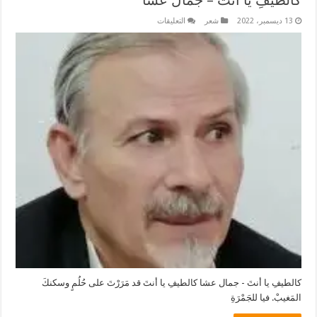
كالطيفِ يا أنتَ – جمال عشا
على
13 ديسمبر، 2022
شعر
التعليقات
كالطيفِ
يا
أنتَ
–
جمال
عشا
مغلقة
كالطيفِ يا أنتَ - جمال عشا كالطيفِ يا أنتَ قد مَرَرْتَ على حُلُمٍ وسكنكَ
المَغيبْ. فيا للجَمْرَةِ