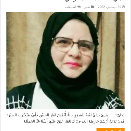
على
20 ديسمبر، 2022
شعر
التعليقات
يَدَايّ!!
–
عائشة
المحرابي
مغلقة
يَدَايّ!! ____ هٰذِيْ يَدَايَّ اِفْتَحْ لِلشَوْقِ بَابَاً، أُنْفُضْ غُبَارَ الحَنِيِّنِ خَلْفْ عَنْكَبُوتِ الصَبْرْ!
هٰذيْ يَدَايَّ أُرْسُمْ خَارِطَةَ الغَدِ فيْ ثَنَايَاهَا، عَلِقْ عَلِيْهَا أَشْيَّاءَكَ الَجَمِيْلَةَ