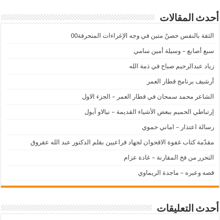
أحدث المقالات
الثقة بالنفس حصنٌ متين في وجه الإغراءات المنحرفة00
سبع أصابع – وسيلة أمين سامي
زياد عبدالرحيم صباح في ذمة الله
أرشيف برنامج قطار العمر
الشاعر محمد سمحان في قطار العمر – الجزء الاول
إرتباطي الحميم ببعض الأشياء القديمة – نيالاو آيول
رسالة اعتذار – اماني حموي
مقدّمة كتاب غفوة الاقحوان لجهاد قراعيين بقلم الدكتور عبد الله عقروق
التحرر من فخ المقارنة – غادة عزام
قصه وعبره – ماجدة الريماوي
أحدث التعليقات