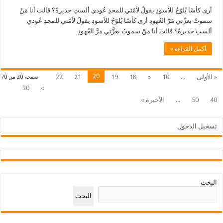
أرى كأسًا يُلوّحُ للأسودِ يقولُ لأمّتي للمجدِ عُودي ألستِ جديرةً؟ قالت أنا مَنْ
سموتُ بعزَّتي مَرَّ العُهودِ أرى كأسًا يُلوّحُ للأسودِ يقولُ لأمّتي للمجدِ عُودي
ألستِ جديرةً؟ قالت أنا مَنْ سموتُ بعزَّتي مَرَّ العُهودِ
أكمل القراءة »
20
« الأولى
...
10
«
18
19
21
22
صفحة 20 من 70
30
»
40
50
...
الأخيرة »
تسجيل الدخول
البحث
البحث