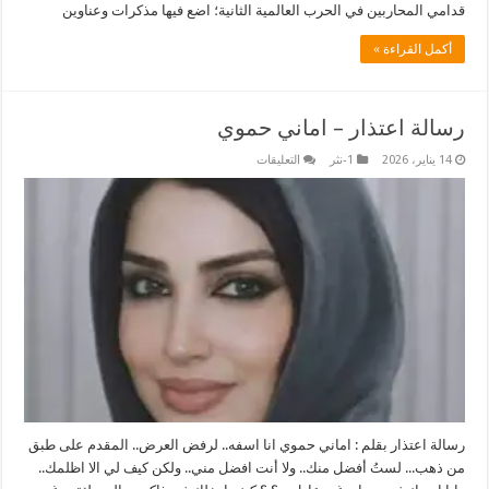
قدامي المحاربين في الحرب العالمية الثانية؛ اضع فيها مذكرات وعناوين
أكمل القراءة »
رسالة اعتذار – اماني حموي
على
14 يناير، 2026
1-نثر
التعليقات
رسالة
اعتذار
–
اماني
حموي
مغلقة
رسالة اعتذار بقلم : اماني حموي انا اسفه.. لرفض العرض.. المقدم على طبق
من ذهب... لستُ أفضل منك.. ولا أنت افضل مني.. ولكن كيف لي الا اظلمك..