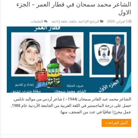
الشاعر محمد سمحان في قطار العمر – الجزء
الاول
على
5 فبراير، 2026
البرامج الإذاعية
,
حلقة
,
حلقة إذاعية
التعليقات
الشاعر
محمد
سمحان
في
قطار
العمر
–
الجزء
الاول
مغلقة
الشاعر محمد عبد القادر سمحان (1944– ) شاعر أردني من مواليد نابلس.
حصل على درجة الماجستير في اللغة العربية من الجامعة الأردنية عام 1988.
عمل محررًا ثقافيًا في عدد من الصحف، منها:
أكمل القراءة »