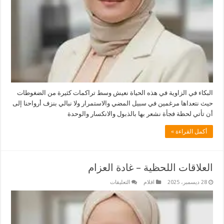
البكاء في الزاوية في هذه الحياة نعيش وسط تراكمات كثيرة من الضغوطات
حيث نتعداها مرغمين في سبيل المضي والاستمرار ولا نبالي بنزف أرواحنا إلى
أن تأتي لحظة فجأة نشعر بها بالذبول والانكسار والوحدة
أكمل القراءة »
العلاقات اللحظية – غادة العزام
على
28 ديسمبر، 2025
اقلام
التعليقات
العلاقات
اللحظية
–
غادة
العزام
مغلقة