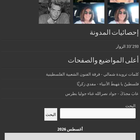
إحصائيات المدونة
33٬293 الزوار
أعلى المواضيع والصفحات
كلمات ترويدة شمالي - فرقة الفنون الشعبية الفلسطينية
فلسطينُ يا مَهبطَ الأنبياء - مفدي زكريَّا
عابَ مجدَكَ - جواد نصرالله غناء جوليا بطرس
البحث
البحث
أغسطس 2026
س
د
ن
ث
أرب
خ
ج