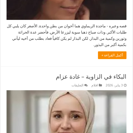
قصه وعبره - ماجدة الريماوي هما أخوان من بطن واحدة. الأصغر كان يلبي كل
طلبات الأكبر. وذات صباح ذهبا سوية ليزرعا الأرض. فأحضر عدة الحراثة
وثورين وكمية من البذار. لكن البذار لم يكن كافياً فعاد بطلب من أخيه ليأتي
بكمية أكبر من البذور.
أكمل القراءة »
البكاء في الزاوية – غادة عزام
على
3 يناير، 2026
اقلام
التعليقات
البكاء
في
الزاوية
–
غادة
عزام
مغلقة