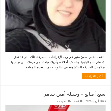
الثقة بالنفس حصنٌ متين في وجه الإغراءات المنحرفة، تلك التي قد تجرّ
الإنسان نحو الهاوية، وتُضعف أخلاقه، وتُربك مبادئه. هي درعك التي ترتديها،
وملامحك الصادقة المكشوفة في عالمٍ يزدحم بالوجوه المقنّعة.
أكمل القراءة »
سبع أصابع – وسيلة أمين سامي
على
30 أبريل، 2026
قصة
التعليقات
سبع
أصابع
–