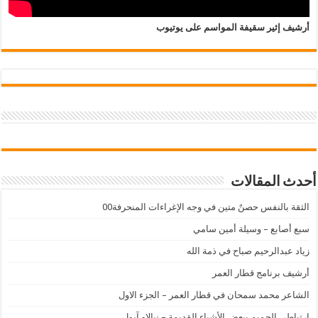
أرشيف إثير سقيفة المواسم على يوتيوب
أحدث المقالات
الثقة بالنفس حصنٌ متين في وجه الإغراءات المنحرفة00
سبع أصابع – وسيلة أمين سامي
زياد عبدالرحيم صباح في ذمة الله
أرشيف برنامج قطار العمر
الشاعر محمد سمحان في قطار العمر – الجزء الاول
إرتباطي الحميم ببعض الأشياء القديمة – نيالاو آيول