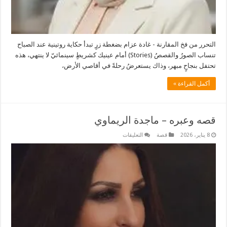
التحرر من فخ المقارنة - غادة عزام بضغطة زرٍ تبدأ حكاية روتينية عند الصباح
تنساب الصورُ والقصصُ (Stories) أمام عينيك كشريطٍ سينمائيّ لا ينتهي، هذه
تحتفل بنجاحٍ مبهر، وذاك يستعرضُ رحلةً في أقاصي الأرض،
أكمل القراءة »
قصه وعبره – ماجدة الريماوي
على
8 يناير، 2026
قصة
التعليقات
قصه
وعبره
–
ماجدة
الريماوي
مغلقة