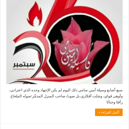
وسيلة
أمين
سامي
مغلقة
سبع أصابع وسيلة أمين سامي ذلك اليوم لم يكن الإجهاد وحده الذي اعتراني،
وأوهى قواي، وشتّت أفكاري،بل صوتُ صاحب المنزل المدمَّر؛صوتُه الملحاح
رأفةً وحنانًا
أكمل القراءة »