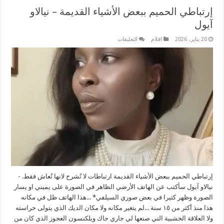
إرتباطي الحميم ببعض الأشياء القديمة – نيالاو
آيول
على
20 يناير، 2026
اقلام
التعليقات
إرتباطي
الحميم
ببعض
الأشياء
القديمة
–
نيالاو
آيول
مغلقة
إرتباطي الحميم ببعض الأشياء القديمة ارتباطات لا تُشرح لانها تُعاش فقط. -
نيالاو آيول سأكتب عن الهاتف الأرضي الظاهر في الصورة على يميني او يسار
الصورة وظهر كثيرا في بعض صوري السيلفي* ...هذا الهاتف ظل في مكانه
هذا منذ أكثر من ١٥ سنة ...لم يتغير مكانه ولا مكان الديك الذي يتولى حراسته
ولا العلاقة الخشبية التي صنعها لي جاري جاك ويلكنسون العجوز الذي كان من