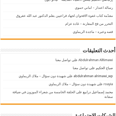
رسالة اعتذار – اماني حموي
مقدّمة كتاب غفوة الاقحوان لجهاد قراعيين بقلم الدكتور عبد الله عقروق
التحرر من فخ المقارنة – غادة عزام
قصه وعبره – ماجدة الريماوي
أحدث التعليقات
Abdulrahman AlRimawi
على
تواصل معنا
صباح الحكيم
على
تواصل معنا
abdulrahman alrimawi_wp
على
شهيدة دون سؤال – ملاك الريماوي
roayia
على
شهيدة دون سؤال – ملاك الريماوي
محمد إسماعيل درابيع
على
الحلقة الخامسة من شعراء الموزون في ضيافة
سفانة
الشبكات الإجتماعية