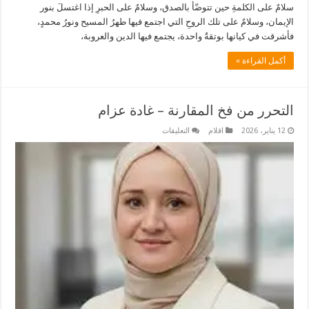
سلامٌ على الكلمةِ حين تتوضّأ بالصدق، وسلامٌ على الحبرِ إذا اغتسلَ بنور
الإيمان، وسلامٌ على تلك الروحِ التي اجتمع فيها طهرُ المسيح ونورُ محمدٍ،
فأشرقت في كيانها بوتقةٌ واحدة، يجتمع فيها الدين والعروبة،
أكمل القراءة »
التحرر من فخ المقارنة – غادة عزام
على
12 يناير، 2026
اقلام
التعليقات
التحرر
من
فخ
المقارنة
–
غادة
عزام
مغلقة