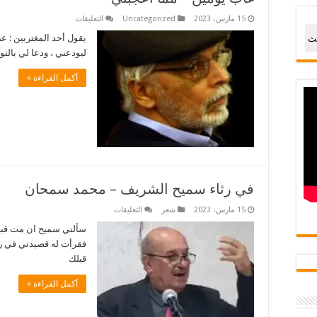
على
15 مارس، 2023
Uncategorized
التعليقات
غاب
يومين
يقول أحد المغتربين : ع
حث
–
ليودعني ، ودعا لي بالتو
مما
اعجبني
مغلقة
أكمل القراءة »
في رثاء سميح الشريف – محمد سمحان
على
15 مارس، 2023
شعر
التعليقات
في
رثاء
سألني سميح ان مت قبلك 
سميح
فقرأت له قصيدتي في رث
الشريف
–
قبلك
محمد
سمحان
مغلقة
أكمل القراءة »