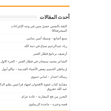
أحدث المقالات
الثقة بالنفس حصنٌ متين في وجه الإغراءات
المنحرفة00
سبع أصابع – وسيلة أمين سامي
زياد عبدالرحيم صباح في ذمة الله
أرشيف برنامج قطار العمر
الشاعر محمد سمحان في قطار العمر – الجزء الاول
إرتباطي الحميم ببعض الأشياء القديمة – نيالاو آيول
رسالة اعتذار – اماني حموي
مقدّمة كتاب غفوة الاقحوان لجهاد قراعيين بقلم الدك
عبد الله عقروق
التحرر من فخ المقارنة – غادة عزام
قصه وعبره – ماجدة الريماوي