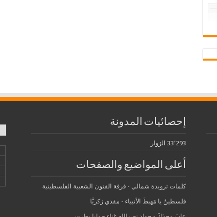
إحصائيات المدونة
33٬293 الزوار
أعلى المواضيع والصفحات
كلمات ترويدة شمالي - فرقة الفنون الشعبية الفلسطينية
فلسطينُ يا مَهبطَ الأنبياء - مفدي زكريَّا
عابَ مجدَكَ - جواد نصرالله غناء جوليا بطرس