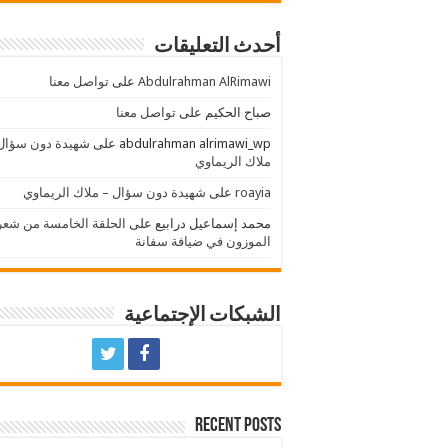
أحدث التعليقات
Abdulrahman AlRimawi
على
تواصل معنا
صباح الحكيم
على
تواصل معنا
abdulrahman alrimawi_wp
على
شهيدة دون سؤال
ملاك الريماوي
roayia
على
شهيدة دون سؤال – ملاك الريماوي
محمد إسماعيل درابيع
على
الحلقة الخامسة من شعر
الموزون في ضيافة سفانة
الشبكات الإجتماعية
Recent Posts