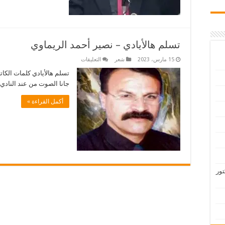
تسلم هالأيادي – نصير أحمد الريماوي
على
15 مارس، 2023
شعر
التعليقات
تسلم
هالأيادي
تسلم هالأيادي كلمات الكات
–
جانا الصوت من عند النادي 
نصير
أحمد
الريماوي
أكمل القراءة »
مغلقة
تور