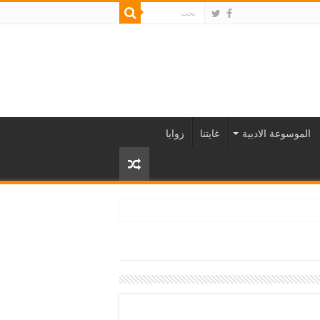
الموسوعة الادبية
غايتنا
زوايا