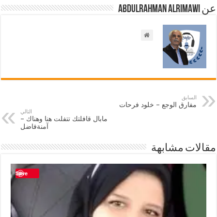
عن Abdulrahman AlRimawi
السابق
مفارق الوجع – خلود فرحات
التالي
مابال قافلتك تتفلت هنا وهناك –
آمنةفاضل
مقالات مشابهة
Save