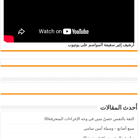
أرشيف إثير سقيفة المواسم على يوتيوب
أحدث المقالات
الثقة بالنفس حصنٌ متين في وجه الإغراءات المنحرفة00
سبع أصابع – وسيلة أمين سامي
زياد عبدالرحيم صباح في ذمة الله