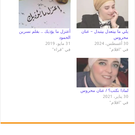
يلي ما بيتعدل بيتبدل – عنان
أعتزل ما يؤذيك .. بقلم نسرين
محروس
الحمود
30 أغسطس، 2024
31 مايو، 2019
في "اقلام"
في "قراء"
لماذا نكتب؟ / عنان محروس
30 يناير، 2021
في "اقلام"