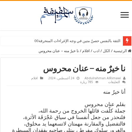
الثقة بالنفس حصنٌ متين في وجه الإغراءات المنحرفة00
الرئيسية
/
الكل
/
ادب
/
اقلام
/
نا خيرٌ منه – عنان محروس
نا خيرٌ منه – عنان محروس
Abdulrahman AlRimawi
24 أغسطس، 2024
اقلام
على
التعليقات
785 زيارة
نا
خيرٌ
أنا خيرٌ منه
منه
–
عنان
بقلم عنان محروس
محروس
مغلقة
جملة كلّفت قائلها الخروج من رحمة الله،
فلنحذر من جعل أنفسنا في سياق عَجْرَفَة الأثرة،
فالتفضيل والمقارنة مهمتان لاتسعهما يد مخلوق،
والغرور سلوك مفرط ، يبتلي صاحبه بفقدان السيطرة