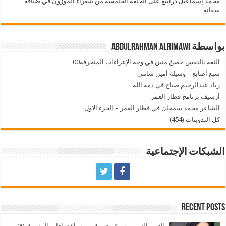
محمد إسماعيل درابيع
على
الحلقة الخامسة من شعراء الموزون في ضيافة
سفانة
بواسطة Abdulrahman AlRimawi
الثقة بالنفس حصنٌ متين في وجه الإغراءات المنحرفة00
سبع أصابع – وسيلة أمين سامي
زياد عبدالرحيم صباح في ذمة الله
أرشيف برنامج قطار العمر
الشاعر محمد سمحان في قطار العمر – الجزء الاول
كل التدوينات (454)
الشبكات الإجتماعية
Recent Posts