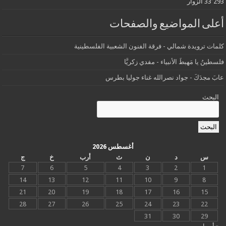
33٬293 الزوار
أعلى المواضيع والصفحات
كلمات ترويدة شمالي - فرقة الفنون الشعبية الفلسطينية
فلسطينُ يا مَهبطَ الأنبياء - مفدي زكريَّا
عابَ مجدَكَ - جواد نصرالله غناء جوليا بطرس
البحث
البحث
أغسطس 2026
س
د
ن
ث
أرب
خ
ج
7
6
5
4
3
2
1
14
13
12
11
10
9
8
21
20
19
18
17
16
15
28
27
26
25
24
23
22
31
30
29