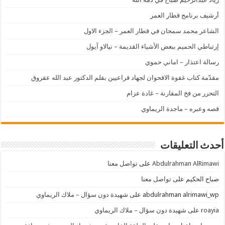
أرشيف برنامج قطار العمر
الشاعر محمد سمحان في قطار العمر – الجزء الاول
إرتباطي الحميم ببعض الأشياء القديمة – نيالاو آيول
رسالة اعتذار – اماني حموي
مقدّمة كتاب غفوة الاقحوان لجهاد قراعيين بقلم الدكتور عبد الله عقروق
التحرر من فخ المقارنة – غادة عزام
قصه وعبره – ماجدة الريماوي
أحدث التعليقات
Abdulrahman AlRimawi
على
تواصل معنا
صباح الحكيم
على
تواصل معنا
abdulrahman alrimawi_wp
على
شهيدة دون سؤال – ملاك الريماوي
roayia
على
شهيدة دون سؤال – ملاك الريماوي