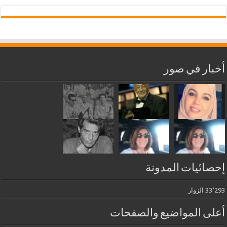
أخبار في صور
إحصائيات المدونة
33٬293 الزوار
أعلى المواضيع والصفحات