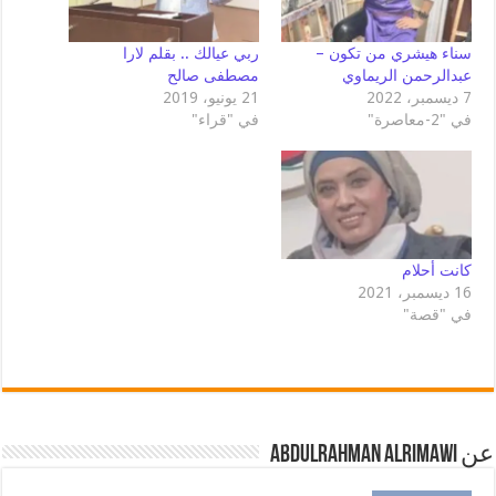
سناء هيشري من تكون –
ربي عيالك .. بقلم لارا
عبدالرحمن الريماوي
مصطفى صالح
7 ديسمبر، 2022
21 يونيو، 2019
في "2-معاصرة"
في "قراء"
كانت أحلام
16 ديسمبر، 2021
في "قصة"
عن Abdulrahman AlRimawi