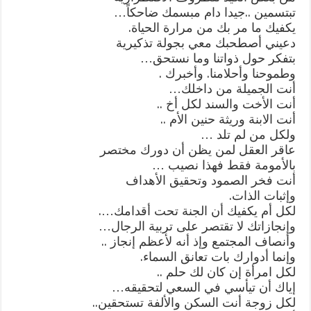
تبتسمين ..جيدا دام مبسمك ضاحكاً…
يكفيك ما مر بك من مرارة الحياة.
دعيني أصطحبك معي بجولة تذكيرية
بتفكر حول ذواتنا وما نستحق…
وطموحنا وأحلامنا. وأخبرك .
أنت الجميلة من داخلك…
أنت الأخت والسند لكل أخ ..
أنت الابنة وريثة حنين الأم ..
ولكل من لم تلد …
عاقر العقل لمن يظن أن دورك مختصر
بالأمومة فقط فهذا نصيب …
أنت فخر الصمود وتحقيق الأهداف
وإثبات الذات.
لكل أم يكفيك أن الجنة تحت أقدامك….
وإنجازاتك لا تقتصر على تربية الرجال…
وأنصاف المجتمع وإذ أنه لأعظم إنجاز ..
وإنما أدوارك بات تعانق السماء.
لكل امرأة إن كان لك حلم ..
إياك أن تيأسي في السعي لتحقيقه…
لكل زوجة أنت السكن والألفة تستحقين..