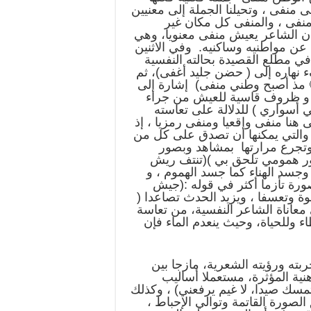
منفى ، وتحيلنا الجملة إلى معنيين
منفى ، والمنفى كل مكان غير
 أن الشاعر يعيش منفى معنويا، وهي
عن مواطنيه وساكنيه. وفي الاثنين
في مطلع القصيدة بحالته النفسية
ء نهاره إلى ( حضن جليد أغفى)، ثم
🙁 مذ أصبح وطني منفى) إشارة إلى
ن و ظروف قاسية للعيش من جراء
 أسواري ) للدلالة على تعاسته
 هنا منفى واقعيا ومنفى رمزيا ، إذ
 والتي يمكنها أن تصدق على كل من
وتجرع مرارتها بمشاهد وبصور
ور همومي تلحق بي )(تنتف ريش
جسد الهناء كما جسد الهموم ، و
ورة تأزما أكثر في قوله :(جيش
قوة وتعسفا ، ويزيد الحدث تصاعدا (
معاناة الشاعر النفسية، من تعاسة
 وللحياة، وحيث ينعدم الماء فإن
ته ورؤيته الشعرية، مازجا بين
ية المؤثرة، مستعملا أساليب
لا تمسك صيدا، لا غيم يرفعني) ، وكذلك
الصورة القاتمة وتوالي الإحباط ،