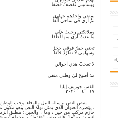
وبساتيني تُقصَفُ قَصْفا
يمضي واحدُهم يتهاوى
ثمَّ أرى في ساحي أَلْفا
وملائكتي رحلتْ عنّي
ما عدتُ أرى منها لُطْفا
 –
تحتي جمرٌ فوقي حجَرٌ
وسهامي لا تطرُدُ حَتْفا
اء
لا تعجَبْ هذي أحوالي
مذ أصبحَ ليْ وطني منفى
القس جوزيف إيليا
١٧ – ٤ – ٢٠٢٠
ينبض النص برسالة النبل والوفاء وحب الوطن 
، يؤطره العنوان الذي يمثل نواة النص وهو مكون 
جازم مركب من حين ، وما ، والحين : مطلق الزمن 
اتصلت به “ما” فإنه يعني “عندما”: ، وجملة “يصبح