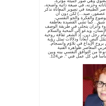
معنوي وهي صور جميلة مؤثرة،
ناته وحزنه، في صبغة ذاتية واضحة،
 صر الطبيعة في تصوير المعاناة نذكر
ر ، عصفور، صيد…) لكن دون أن
موضوع والفكرة والجو النفسي،
ب شيق . كما تشي القصيدة بعاطفة
وء واتزان يتجلى في طريقة الوصف
الإنسان، ويدعو إلى المحبة والسلام
مام رجل دين، إذ الشعر ثقافة روحية
ل النص أبعادا ودلالات تمثل رؤية
 بروح الإبداع في تلاؤم وانسجام.
عربي المعاصر ظواهره الفنية
وعا من التوافق النفسي بينه وبين
اسا في كل عمل فني “. ص124.