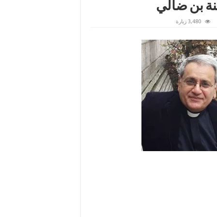
نة بن ضالي
3,480 زيارة
ن
ز
ة
ا
ن
اعر
س
يف
ة