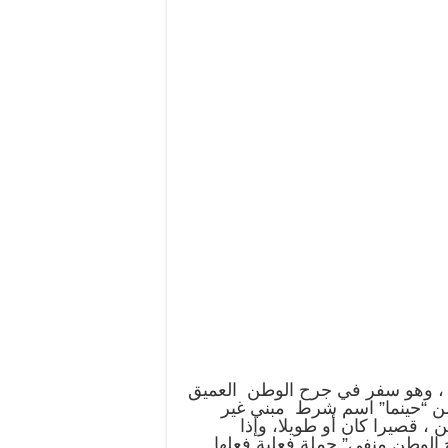
، وهو سفر في جرح الوطن العميق
من “حينما” اسم شرط مبني غير
، قصيرا كان أو طويلا، وإذا
 الوطن منفى” جملة فعلية فعلها