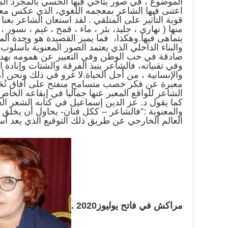
الموضوع ، في صور يتآخي فيها الحسي بالمجرد ال
اعتنى فيها الشاعر بمعجمه اللغوي، الذي عكس معا
قوية التأثير على المتلقي . لقد استعان الشاعر بعنا
منها ( نهاري ، جليد، بئر ، ماء ، قمح ، غيم ، نسو
يتماهى فيها.وهكذا، فما يميز القصيدة هو وحدة ال
والبناء الداخلي الذي يعتمد الصور المعنوية بأسلو
صادقة في حب الوطن وفي التعبير عن همومه بهد
وفي تقنياته، فالشاعر ينبذ الفرقة والشتات وإبادة 
والإنسانية ، من أجل الحياة.لا غرو في ذلك ونحن أ
معبرة عن فكر خصب متسامح منفتح على آفاق تُحَمّ
الشاعر للواقع المعبر عنها جماليا في إيقاعه الخاص
كما يقول د. عز الدين إسماعيل في كتابه الشعر ال
والمعنوية :”فالشاعر – ككل فنان- يحاول أن يخلق ن
العالم الخارجي عن طريق ذلك التوقيع الذي يعد أس
مراكش في فاتح يوليوز2020 .