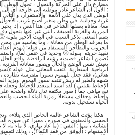
مضارع دال على الحركة والتحول ، تحول الوطن إلى 
؛ الأول أن الشاعر غادر موطنه إلى خارجه أي إلى 
الوطن الذي يدل على الألفة والاستقرار، و الثاني
غربة وجدانية في وطن متغير أصبح غريب الأحوال 
معا، معاناة يصفها الشاعر في هذا النص ، إذ يخبر 
المزرية والغربة العميقة ، التي عبر عنها بتحول دف
يتمم المعنى بذكر السبب في البيت الأخير بقوله 
ما يعرفه الوطن من معاناة ، وما يقاسيه من مح
الحروب والتطاحن المستفاد من قوله: (يهدم أعدائي
تقييد حريته بقوله 🙁 وحديد في عنقي لفا)، والمنفى
يُضمن الشاعر قصيدته رؤيته الرافضة لواقع الحال
يعيش نفس الوضع والحال ويصور معاناته الفردية 
جه
انزياحية استعارية كثفت المعاني مثل قوله :(نس
هنائي)، فقد جعل للهموم نسورا مفترسة تطارده ، و
شبهه بالطير له ريش تنتفه نسور الهموم ويزيد الص
الإحباط يقتلني ) لقد اًسند المتعدد للإحباط وجعله 
نبع مياهي جفا ) صور مكثفة تدل دلالة واضحة على 
وإحباط وجفاف مستغلا رمزية الماء للخصب والعطاء
الحياة تستحيل بدونه.
هكذا يؤثث الشاعر عالمه الخاص الذي يتلاءم وتجرب
له
الحسي والمعنوي في صوره ، معبرا عن صوره الذهن
إنشائية ، منها : النفي : (ما عاد نهاري، لا ماء به، 
الاستفهام : (أيوفق من فقد الكفا؟)، ، وذلك لتعميق 