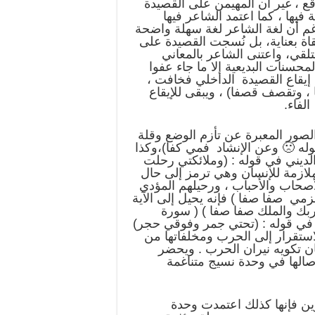
اقع ، غير أن المهيمن على القصيدة
 فيها ، كما اعتمد الشاعر فيها
رغم أن لغة الشاعر لغة سهلة واضحة
قاة بعناية، بل نُسجت القصيدة على
تلقي، واعتنى الشاعر بالمعاني
محسنات البديعية إلا ما جاء عفوا
ا إيقاع القصيدة الداخلي فخافت ،
 ، وتقصف قصفا) ، ويبقى للإيقاع
لفاء.
ور المعبرة عن تأزم الوضع وقلة
وله 🙁 وعن الإنشاد فمي كفا)،وكذا
ديني في قوله : (وملائكتي رحلت
ملازمة للإنسان وهي ترمز إلى حال
أصحاب والأحباب ، ورحيلهم المؤدي
ي صفا صفا ) فإنه يحيل إلى الآية
 ربك والملك صفا صفا ) ( سورة
 عذاب جهنم في قوله : (تحتي جمر وفوقي حجر)
استقرار إلى الحرب ومخلفاتها من
 تكويه نيران الحرب . ويحضر
الها في وحدة نسيج متناغمة
ن فإنها كذلك اعتمدت وحدة