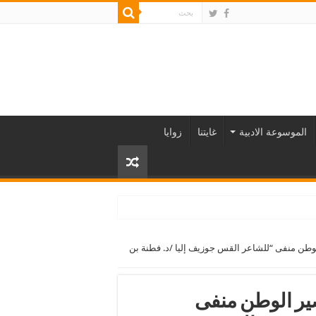
الموسوعة الادبية
غايتنا
زوايا
وطن منفى “للشاعر القس جوزيف إليا /د. فطنة بن
ير الوطن منفى