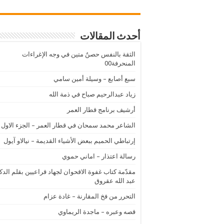
أحدث المقالات
الثقة بالنفس حصنٌ متين في وجه الإغراءات
المنحرفة00
سبع أصابع – وسيلة أمين سامي
زياد عبدالرحيم صباح في ذمة الله
أرشيف برنامج قطار العمر
الشاعر محمد سمحان في قطار العمر – الجزء الاول
إرتباطي الحميم ببعض الأشياء القديمة – نيالاو آيول
رسالة اعتذار – اماني حموي
مقدّمة كتاب غفوة الاقحوان لجهاد قراعيين بقلم الدك
عبد الله عقروق
التحرر من فخ المقارنة – غادة عزام
قصه وعبره – ماجدة الريماوي