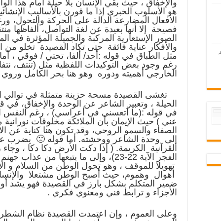
والإخفاق ، حيث بقي الإنسان بلا حيلة أمام هذا الو
هو الأسلوب الخبري إذا ما قورن بالأساليب الإنشائية
الأفعال المضارعة الدالة على الحركة والتحول، و
فصيحة إلا أنها بعيدة عن لغة التواصل، ألفاظها منت
الصور الإستعارية المركبة والجميلة المؤثرة في الم
والأفكار عناية فائقة حتى تكاد القصيدة تخلو من ال
مثل الطباق في قوله :أحد/ ألفا، تحتي / فوقي ، أم
رغم وجود بعض التوكيدات اللفظية مثل (تنتف، نتفا
الخارجي أهميته ودوره وهو هنا بحر الكامل وروي ا
تغشى القصيدة مسحة حزينة متمثلة في توالي الص
الحيلة ، وتعبير الشاعر عن الوحدة والإخفاق، في ق
في قوله :(ما أتعسني في أعراسي) ، رغم النفس ال
عني ) حيث الإيمان بأن الملائكة مخلوقات نورانية 
الصفاء والسمو الروحي، وقد تكون هنا كناية عن ال
إلى وحدة الشاعر ووحشته. أما قوله 🙁 يضرب عزم
القرآنية الكريمة. ( إذا دكت الأرض دكا دكا ، وجاء
الفجر الآية 22-23)، وإلى ما يتبعها من
تهويلا للموقف ، وهو تحول الوطن من السلام و ال
أهوال وهموم، حيث أصبح الوطن مشتعلا والإنسان
ضمير المتكلم بشكل بارز في القصيدة فهو يشد أوص
الأجزاء و ترابط فني ومعنوي فكري .
وعلى العموم ، وإن اعتمدت القصيدة نظام الشطري