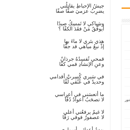
جيشُ الإحباطِ يقاتلُني
يضرِبُ عزميَ صفًّا صفّا
وشِباكي لا تَمسِكُ صيدًا
أيوفَّقُ مَنْ فقَدَ الكفّا ؟
هذي بئري لا ماءَ بها
إذْ نبعُ مياهي قد جفّا
قمحي تُفسِدُهُ جرذانٌ
وعنِ الإنشادِ فمي كفّا
في سَيري كُسِرتْ أقدامي
وحديدٌ في عُنُقي لُفَّا
ما أتعسَني في أعراسي
لا تصحَبُ أعوادٌ دُفّا
تور
لا غيمٌ يرفعُني أعلى
لا عصفورٌ فوقي رَفّا
يهدِمُ أعدائي أسواري