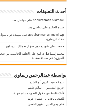
أحدث التعليقات
Abdulrahman AlRimawi
على
تواصل معنا
صباح الحكيم
على
تواصل معنا
abdulrahman alrimawi_wp
على
شهيدة دون سؤال
ملاك الريماوي
roayia
على
شهيدة دون سؤال – ملاك الريماوي
محمد إسماعيل درابيع
على
الحلقة الخامسة من شعر
الموزون في ضيافة سفانة
بواسطة عبدالرحمن ريماوي
غيمةٌ – عبدالكريم أبو الشيح
حريقُ الشمسِ – اسلام علقم
كأنك قادمةً من حقول الندى- هشام عودة
للقدس نافذتان – هشام عودة
على بحر العبير – عبير الخضرا