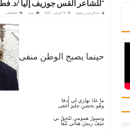
“للشاعر القس جوزيف إليا /د. فط
على
عبدالرحمن ريماوي
14 فبراير، 2021
بحث
التعليقات
الوط
الرم
في
قصيد
“حينم
يصير
الوط
منفى
“للش
الق
حينما يصبح الوطن منفى
جوز
إليا
/
د.
فطنة
بن
ضالي
مغلق
ما عادَ نهاري لي أَدفا
وهْو بحضنِ جليدٍ أغفى
ونسورُ همومي تَلحقُ بي
تنتِفُ ريشَ هنائي نَتْفا