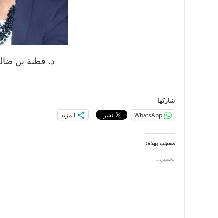
د. فطنة بن ضال
شاركها
WhatsApp
المزيد
معجب بهذه:
تحميل...