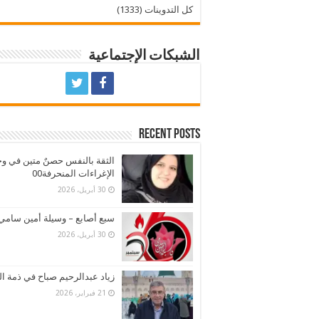
كل التدوينات (1333)
الشبكات الإجتماعية
Recent Posts
الثقة بالنفس حصنٌ متين في و
الإغراءات المنحرفة00
30 أبريل، 2026
سبع أصابع – وسيلة أمين سامي
30 أبريل، 2026
زياد عبدالرحيم صباح في ذمة ال
21 فبراير، 2026