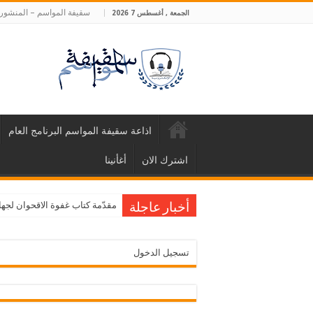
سقيفة المواسم – المنشورا
الجمعة , أغسطس 7 2026
اذاعة سقيفة المواسم البرنامج العام
اشترك الان
أغأنينا
التحرر من فخ المقارنة – غادة ع
مقدّمة كتاب غفوة الاقحوان لجها
أخبار عاجلة
تسجيل الدخول