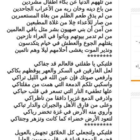
من تلههم الدنيا عن بكاء أطفال مشردين
من باع دينه وخان ربه من الأعراب الجاحدين
من لم يذق طعم الظلم من بغاة المستعمرين
من صار للأعداء خِلا من غلاة المطبعين
من آمن أن بني صهيون بشر مثل باقي العالمين
من لم تدمر بيوتهم وباتوا في العراء نازحين
 –
يقتلهم الجوع والعطش في خيام يتكدسون
ونذير الموت يغشى أحلامهم ليلا وهم نائمين
********
فلتبكي يا طفلتي فالعالم قد جفاكي
اء
لعل الغارقين في السكر والعهر يوقظهم بكاكي
وارفعي صوتك فإن عين الله في الليل تراكي
واسكبي تلكم الدمعة التي همت من مقلتاكي
علها تطفيء النار التي تسعر في قلب حباكي
واذرفي الدمع غزيرا دافقا من ناظراكي
وعلى من فارق الأهل والجيران والدار تباكي
وأروي منه الأرض في غزة تخضر رباكي
لتعود الأرض خضراء كما كانت وتزهر وجنتاكي
*********
فلتبكي ولتجعلي كل الخلائق تجهش بالعويل
فجري الدمعة قنبلة في قلب صهيون العليل