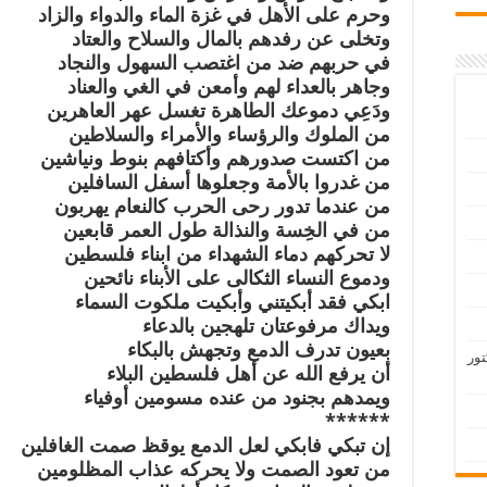
وحرم على الأهل في غزة الماء والدواء والزاد
وتخلى عن رفدهم بالمال والسلاح والعتاد
في حربهم ضد من اغتصب السهول والنجاد
وجاهر بالعداء لهم وأمعن في الغي والعناد
ودَعِي دموعك الطاهرة تغسل عهر العاهرين
من الملوك والرؤساء والأمراء والسلاطين
من اكتست صدورهم وأكتافهم بنوط ونياشين
من غدروا بالأمة وجعلوها أسفل السافلين
من عندما تدور رحى الحرب كالنعام يهربون
من في الخِسة والنذالة طول العمر قابعين
لا تحركهم دماء الشهداء من ابناء فلسطين
ودموع النساء الثكالى على الأبناء نائحين
ابكي فقد أبكيتني وأبكيت ملكوت السماء
ويداك مرفوعتان تلهجين بالدعاء
بعيون تدرف الدمع وتجهش بالبكاء
تور
أن يرفع الله عن أهل فلسطين البلاء
ويمدهم بجنود من عنده مسومين أوفياء
******
إن تبكي فابكي لعل الدمع يوقظ صمت الغافلين
من تعود الصمت ولا يحركه عذاب المظلومين