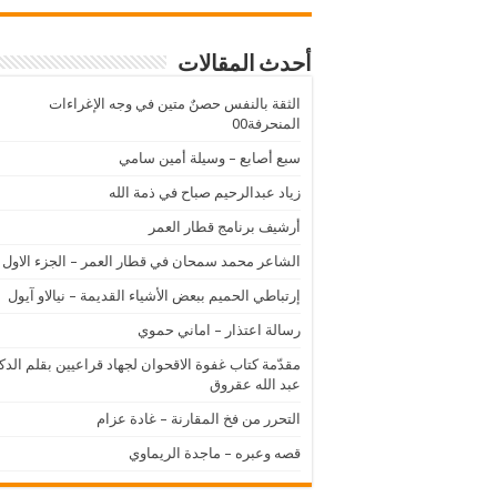
أحدث المقالات
الثقة بالنفس حصنٌ متين في وجه الإغراءات
المنحرفة00
سبع أصابع – وسيلة أمين سامي
زياد عبدالرحيم صباح في ذمة الله
أرشيف برنامج قطار العمر
الشاعر محمد سمحان في قطار العمر – الجزء الاول
إرتباطي الحميم ببعض الأشياء القديمة – نيالاو آيول
رسالة اعتذار – اماني حموي
مقدّمة كتاب غفوة الاقحوان لجهاد قراعيين بقلم الدك
عبد الله عقروق
التحرر من فخ المقارنة – غادة عزام
قصه وعبره – ماجدة الريماوي