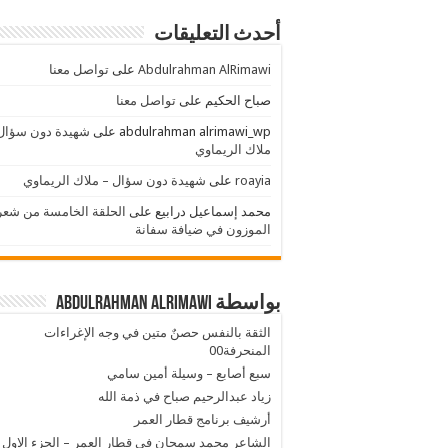
أحدث التعليقات
Abdulrahman AlRimawi
على
تواصل معنا
صباح الحكيم
على
تواصل معنا
abdulrahman alrimawi_wp
على
شهيدة دون سؤال
ملاك الريماوي
roayia
على
شهيدة دون سؤال – ملاك الريماوي
محمد إسماعيل درابيع
على
الحلقة الخامسة من شعر
الموزون في ضيافة سفانة
بواسطة Abdulrahman AlRimawi
الثقة بالنفس حصنٌ متين في وجه الإغراءات
المنحرفة00
سبع أصابع – وسيلة أمين سامي
زياد عبدالرحيم صباح في ذمة الله
أرشيف برنامج قطار العمر
الشاعر محمد سمحان في قطار العمر – الجزء الاول