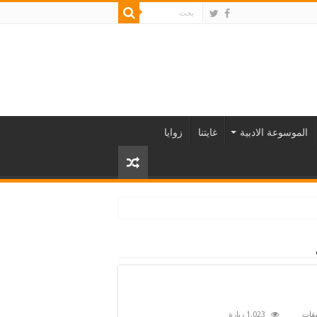
الموسوعة الادبية
غايتنا
زوايا
على
يقات
1,023 زيارة