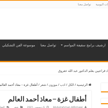
ت اليومية
تواصل معنا
ارشيف برامج سقيفة المواسم
تواصل معنا
موسوعة الفن التشكيلي
د قراعيين بقلم الدكتور عبد الله عقروق
الرئيسية
/
الكل
/
ادب
/
موزون
/
شعر
/
أطفال غزة – معاذ أحمد العالم
أطفال غزة – معاذ أحمد العالم
Abdulrahman AlRimawi
6 ديسمبر، 2023
شعر
التعل