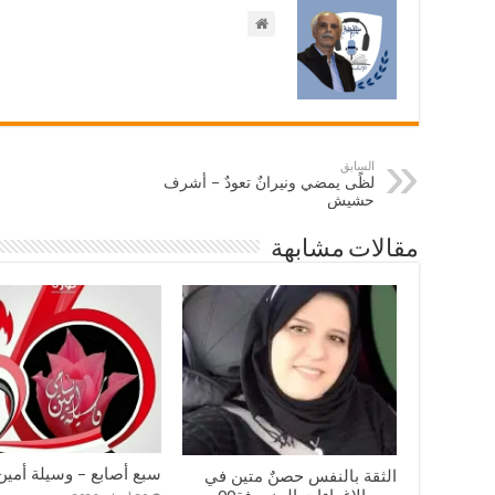
السابق
لظًى يمضي ونيرانٌ تعودٌ – أشرف
حشيش
مقالات مشابهة
سبع أصابع – وسيلة أمي
الثقة بالنفس حصنٌ متين في