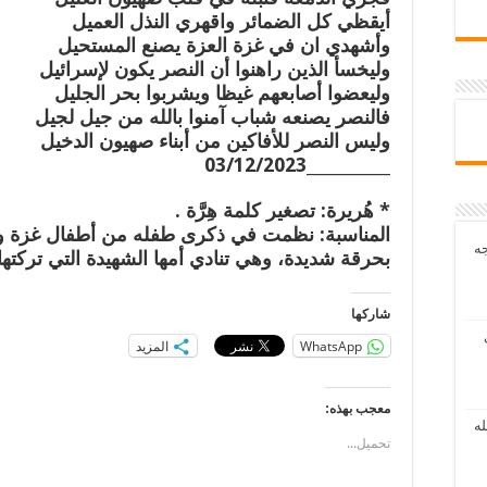
أيقظي كل الضمائر واقهري النذل العميل
وأشهدي ان في غزة العزة يصنع المستحيل
وليخسأ الذين راهنوا أن النصر يكون لإسرائيل
وليعضوا أصابعهم غيظا ويشربوا بحر الجليل
فالنصر يصنعه شباب آمنوا بالله من جيل لجيل
وليس النصر للأفاكين من أبناء صهيون الدخيل
___________03/12/2023
* هُريرة: تصغير كلمة هِرَّة .
المناسبة: نظمت في ذكرى طفله من أطفال غزة وه
جه
بحرقة شديدة، وهي تنادي أمها الشهيدة التي تركتها
شاركها
WhatsApp
المزيد
معجب بهذه:
له
تحميل...