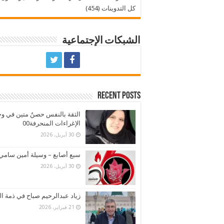
كل التدوينات (454)
الشبكات الإجتماعية
Recent Posts
الثقة بالنفس حصنٌ متين في و
الإغراءات المنحرفة00
30 أبريل، 2026
سبع أصابع – وسيلة أمين سامي
30 أبريل، 2026
زياد عبدالرحيم صباح في ذمة ال
21 فبراير، 2026