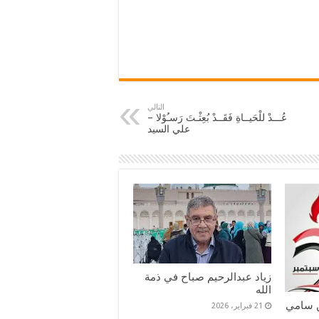
التالي
عُـــدْ للْحَيــاةِ فَقَــدْ بُعِثْـتَ رَسـُوْلا –
علي السيد
زياد عبدالرحيم صباح في ذمة
الله
ن سامي
21 فبراير، 2026