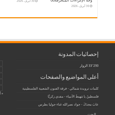
وجه الإغراءات المنحرفة00
30 أبريل، 2026
30 أبريل، 2026
إحصائيات المدونة
33٬293 الزوار
أعلى المواضيع والصفحات
كلمات ترويدة شمالي - فرقة الفنون الشعبية الفلسطينية
« أ
فلسطينُ يا مَهبطَ الأنبياء - مفدي زكريَّا
عابَ مجدَكَ - جواد نصرالله غناء جوليا بطرس
البحث