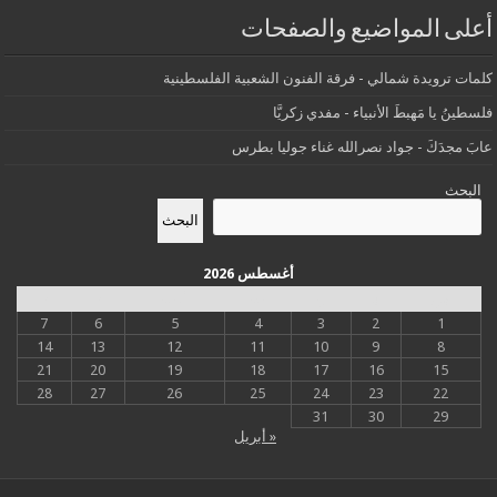
أعلى المواضيع والصفحات
كلمات ترويدة شمالي - فرقة الفنون الشعبية الفلسطينية
فلسطينُ يا مَهبطَ الأنبياء - مفدي زكريَّا
عابَ مجدَكَ - جواد نصرالله غناء جوليا بطرس
البحث
البحث
أغسطس 2026
س
د
ن
ث
أرب
خ
ج
7
6
5
4
3
2
1
14
13
12
11
10
9
8
21
20
19
18
17
16
15
28
27
26
25
24
23
22
31
30
29
« أبريل