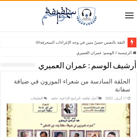
الثقة بالنفس حصنٌ متين في وجه الإغراءات المنحرفة00
الرئيسية
/
الوسم:
عمران العميري
أرشيف الوسم :
عمران العميري
الحلقة السادسة من شعراء الموزون في ضيافة
سفانة
على
17 أبريل، 2022
أخبار ثقافية
,
البرامج الإذاعية
,
حلقة
التعليقات
الحلقة
السادسة
من
شعراء
الموزون
في
ضيافة
سفانة
مغلقة