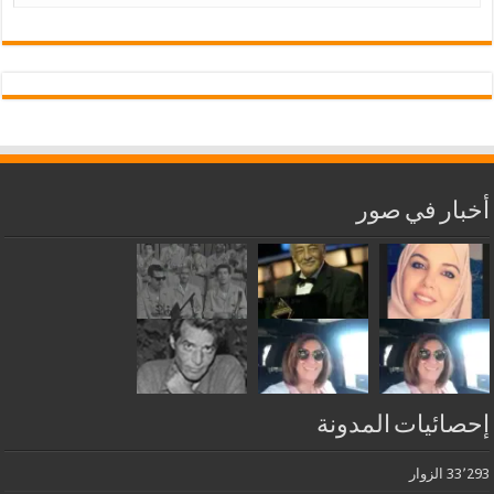
أخبار في صور
إحصائيات المدونة
33٬293 الزوار