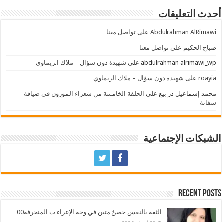
أحدث التعليقات
Abdulrahman AlRimawi
على
تواصل معنا
صباح الحكيم
على
تواصل معنا
abdulrahman alrimawi_wp
على
شهيدة دون سؤال – ملاك الريماوي
roayia
على
شهيدة دون سؤال – ملاك الريماوي
محمد إسماعيل درابيع
على
الحلقة الخامسة من شعراء الموزون في ضيافة
سفانة
الشبكات الإجتماعية
Recent Posts
الثقة بالنفس حصنٌ متين في وجه الإغراءات المنحرفة00