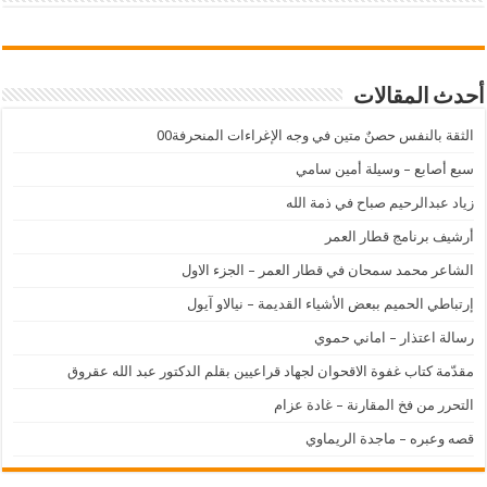
أحدث المقالات
الثقة بالنفس حصنٌ متين في وجه الإغراءات المنحرفة00
سبع أصابع – وسيلة أمين سامي
زياد عبدالرحيم صباح في ذمة الله
أرشيف برنامج قطار العمر
الشاعر محمد سمحان في قطار العمر – الجزء الاول
إرتباطي الحميم ببعض الأشياء القديمة – نيالاو آيول
رسالة اعتذار – اماني حموي
مقدّمة كتاب غفوة الاقحوان لجهاد قراعيين بقلم الدكتور عبد الله عقروق
التحرر من فخ المقارنة – غادة عزام
قصه وعبره – ماجدة الريماوي