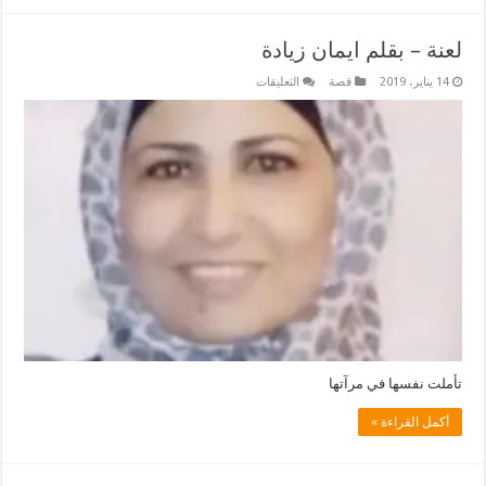
لعنة – بقلم ايمان زيادة
على
14 يناير، 2019
قصة
التعليقات
لعنة
–
بقلم
ايمان
زيادة
مغلقة
تأملت نفسها في مرآتها
أكمل القراءة »