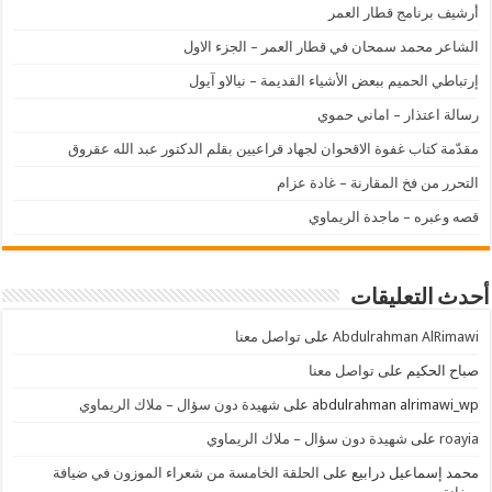
أرشيف برنامج قطار العمر
الشاعر محمد سمحان في قطار العمر – الجزء الاول
إرتباطي الحميم ببعض الأشياء القديمة – نيالاو آيول
رسالة اعتذار – اماني حموي
مقدّمة كتاب غفوة الاقحوان لجهاد قراعيين بقلم الدكتور عبد الله عقروق
التحرر من فخ المقارنة – غادة عزام
قصه وعبره – ماجدة الريماوي
أحدث التعليقات
Abdulrahman AlRimawi
على
تواصل معنا
صباح الحكيم
على
تواصل معنا
abdulrahman alrimawi_wp
على
شهيدة دون سؤال – ملاك الريماوي
roayia
على
شهيدة دون سؤال – ملاك الريماوي
محمد إسماعيل درابيع
على
الحلقة الخامسة من شعراء الموزون في ضيافة