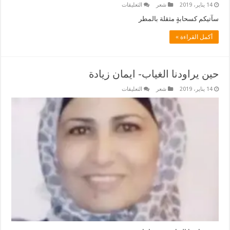
على
14 يناير، 2019
شعر
التعليقات
وبعد
الذي
سآتيكم كسحابةٍ مثقلة بالمطر
كان…
بقلم
أكمل القراءة »
ايمان
زيادة
مغلقة
حين يراودنا الغياب- ايمان زيادة
على
14 يناير، 2019
شعر
التعليقات
حين
يراودنا
الغياب-
ايمان
زيادة
مغلقة