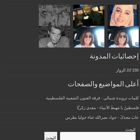
إحصائيات المدونة
33٬293 الزوار
أعلى المواضيع والصفحات
كلمات ترويدة شمالي - فرقة الفنون الشعبية الفلسطينية
فلسطينُ يا مَهبطَ الأنبياء - مفدي زكريَّا
عابَ مجدَكَ - جواد نصرالله غناء جوليا بطرس
البحث
البحث