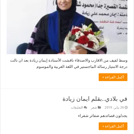
الدكتوراة
..
عبدالرحمن
الريماوي
مغلقة
وسط لفيف من الاقارب والاصدقاء ناقشت الأستاذة إيمان زيادة بعد ان نالت
درجة الامتياز رسالة الماجستير في اللغة العربية والموسوم
أكمل القراءة »
في بلادي..بقلم ايمان زيادة
على
26 يناير، 2019
شعر
التعليقات
في
بلادي..بقلم
يجدلون قصائدهم ضفائر شقراء
ايمان
زيادة
أكمل القراءة »
مغلقة