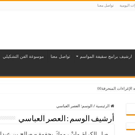
ت اليومية
تواصل معنا
ارشيف برامج سقيفة المواسم
تواصل معنا
موسوعة الفن التشكيلي
لإغراءات المنحرفة00
الرئيسية
/
الوسم:
العصر العباسي
أرشيف الوسم :
العصر العباسي
صِلِ الكرامَ وإنْ رموكَ بجفوةٍ – صالح بن عب