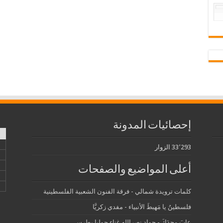
إحصائيات المدونة
33٬293 الزوار
أعلى المواضيع والصفحات
كلمات ترويدة شمالي - فرقة الفنون الشعبية الفلسطينية
فلسطينُ يا مَهبطَ الأنبياء - مفدي زكريَّا
عابَ مجدَكَ - جواد نصرالله غناء جوليا بطرس