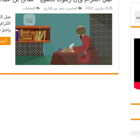
على
26 مارس، 2022
العباسي
,
شعر من التاريخ
التعليقات
صِلِ
الكرامَ
صِلِ ال
حث
وإنْ
الكرامَ 
رموكَ
بجفوةٍ
واخترْ ق
–
صالح
بن
أكمل 
عبدالقدوس
مغلقة