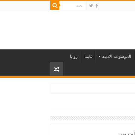
الموسوعة الادبية
غايتنا
زوايا
دالقدوس