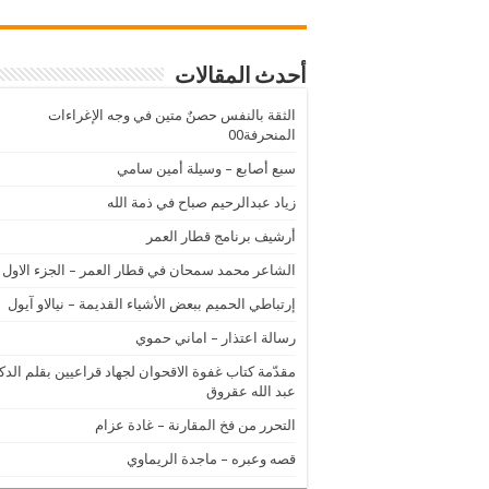
أحدث المقالات
الثقة بالنفس حصنٌ متين في وجه الإغراءات
المنحرفة00
سبع أصابع – وسيلة أمين سامي
زياد عبدالرحيم صباح في ذمة الله
أرشيف برنامج قطار العمر
الشاعر محمد سمحان في قطار العمر – الجزء الاول
إرتباطي الحميم ببعض الأشياء القديمة – نيالاو آيول
رسالة اعتذار – اماني حموي
مقدّمة كتاب غفوة الاقحوان لجهاد قراعيين بقلم الدك
عبد الله عقروق
التحرر من فخ المقارنة – غادة عزام
قصه وعبره – ماجدة الريماوي