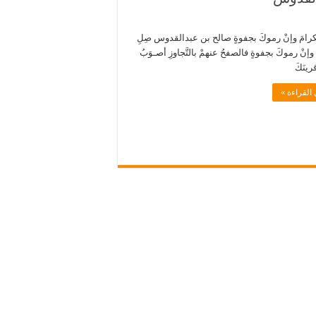
كرامَ وإنْ رموكَ بجفوةٍ صالح بن عبدالقدوس صِلِ
وإنْ رموكَ بجفوةٍ فالصفحُ عنهمْ بالتَّجاوزِ أصـوَبُ
رينَكَ
القراءة »