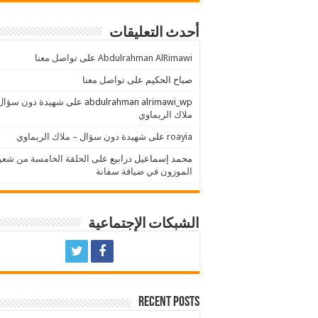
أحدث التعليقات
Abdulrahman AlRimawi
على
تواصل معنا
صباح الحكيم
على
تواصل معنا
abdulrahman alrimawi_wp
على
شهيدة دون سؤال
ملاك الريماوي
roayia
على
شهيدة دون سؤال – ملاك الريماوي
محمد إسماعيل درابيع
على
الحلقة الخامسة من شعر
الموزون في ضيافة سفانة
الشبكات الإجتماعية
Recent Posts