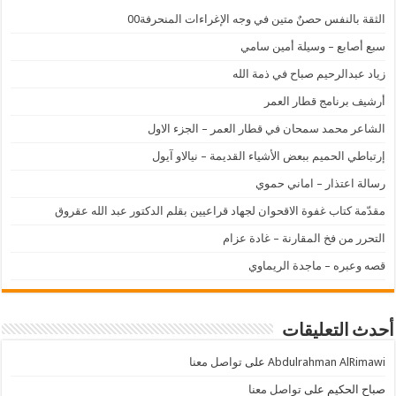
الثقة بالنفس حصنٌ متين في وجه الإغراءات المنحرفة00
سبع أصابع – وسيلة أمين سامي
زياد عبدالرحيم صباح في ذمة الله
أرشيف برنامج قطار العمر
الشاعر محمد سمحان في قطار العمر – الجزء الاول
إرتباطي الحميم ببعض الأشياء القديمة – نيالاو آيول
رسالة اعتذار – اماني حموي
مقدّمة كتاب غفوة الاقحوان لجهاد قراعيين بقلم الدكتور عبد الله عقروق
التحرر من فخ المقارنة – غادة عزام
قصه وعبره – ماجدة الريماوي
أحدث التعليقات
Abdulrahman AlRimawi
على
تواصل معنا
صباح الحكيم
على
تواصل معنا