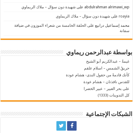
abdulrahman alrimawi_wp
على
شهيدة دون سؤال – ملاك الريماوي
roayia
على
شهيدة دون سؤال – ملاك الريماوي
محمد إسماعيل درابيع
على
الحلقة الخامسة من شعراء الموزون في ضيافة
سفانة
بواسطة عبدالرحمن ريماوي
غيمةٌ – عبدالكريم أبو الشيح
حريقُ الشمسِ – اسلام علقم
كأنك قادمةً من حقول الندى- هشام عودة
للقدس نافذتان – هشام عودة
على بحر العبير – عبير الخضرا
كل التدوينات (1333)
الشبكات الإجتماعية