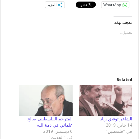
WhatsApp
المزيد
معجب بهذه:
تحميل...
Related
الشاعر توفيق زياد
المترجم الفلسطيني صالح
14 يناير، 2019
علماني في ذمة الله
في "فلسطين"
6 ديسمبر، 2019
في "الحديث"