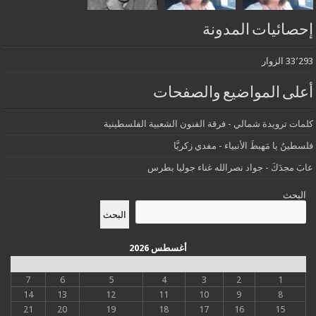
إحصائيات المدونة
33٬293 الزوار
أعلى المواضيع والصفحات
كلمات ترويدة شمالي - فرقة الفنون الشعبية الفلسطينية
فلسطينُ يا مَهبطَ الأنبياء - مفدي زكريَّا
عابَ مجدَكَ - جواد نصرالله غناء جوليا بطرس
البحث
البحث
أغسطس 2026
س
د
ن
ث
أرب
خ
ج
7
6
5
4
3
2
1
14
13
12
11
10
9
8
21
20
19
18
17
16
15