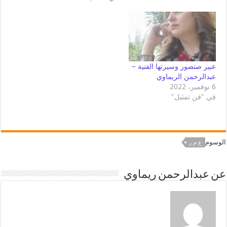
عبير صنصور وسيرتها الفنية –
عبدالرحمن الريماوي
6 نوفمبر، 2022
في "فن تمثيل"
الوسوم
ع م ر
عن عبدالرحمن ريماوي