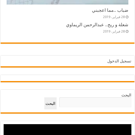
ضباب ..مما اعجبني
28 فبراير، 2019
شعلة و ريح.. عبدالرحمن الريماوي
28 فبراير، 2019
تسجيل الدخول
البحث
البحث