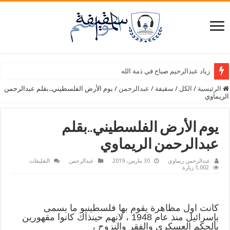
زياد عبدالرحيم صباح في ذمة الله
الرئيسية
/
الكل
/
سقيفة
/
عبدالرحمن
/
يوم الأرض الفلسطيني..بقلم عبدالرحمن
الريماوي
يوم الأرض الفلسطيني..بقلم
عبدالرحمن الريماوي
على
عبدالرحمن ريماوي
30 مارس، 2019
عبدالرحمن
التعليقات
يوم
1,002 زيارة
الأرض
الفلسطيني..ب
عبدالرحمن
الريماوي
مغلقة
كانت اول مظاهرة يقوم بها فلسطينيو ما يسمى
بإسرائيل منذ عام 1948 ، لانهم حينذاك كانوا مقهورين
بالحكم العسكري والفقر والنزوح ،