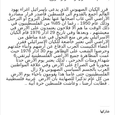
قرر الكيان الصهيوني الذي يدعى بإسرائيل اغراء يهود
العالم أجمع بالقدوم الى فلسطين فأصدر قرار مصادرة
الأراضي التي غاب أصحابها عنها بفعل النزوح او الترحيل
وذلك عام 1950 ، رغما ان 85% من الفلسطينيون في
ذلك الوقت ما هم الا فلاحون يعتمدون على الارض في
معيشتهم ، وبعدها وفي تاريخ 29 اذار 1976 قام الكيان
الاسرائيلي بفرض منع التجول في عدة مناطق من
الاراضي التي تعتبر خاضعة للكيان الاسرائيلي فقرر
أعضاء الكنيست العرب الدفاع عن أرضهم وأبناء جلدتهم
وحرضوا الشعب على التظاهر يوم 30 اذار 1976 حيث
عمت المظاهرة جميع الأراضي الفلسطينية ليرتقي 6
شهداء ومئات الجرحى ، لذلك يعتبر يوم الأرض حدثاً
محورياً في الصراع على الأرض وفي علاقة المواطنين
العرب بالجسم السياسي الصهيوني ولا زال
الفلسطينيون حتى عامنا هذا يقومون باحياء يوم الارض
من كل عام تذكيرا للصهاينة بأن الأرض عربية فلسطينية
. فطابت أرضنا ، وعاشت فلسطين حرة أبية ..
شاركها