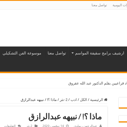
ت اليومية
تواصل معنا
ارشيف برامج سقيفة المواسم
تواصل معنا
موسوعة الفن التشكيلي
د قراعيين بقلم الدكتور عبد الله عقروق
الرئيسية
/
الكل
/
ادب
/
2-نثر
/
ماذا ؟! / نبيهه عبدالرازق
ماذا ؟! / نبيهه عبدالرازق
على
عبدالرحمن ريماوي
14 نوفمبر، 2020
2-نثر
التعليقات