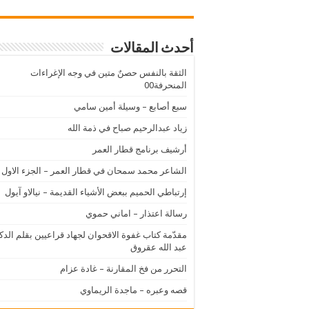
أحدث المقالات
الثقة بالنفس حصنٌ متين في وجه الإغراءات
المنحرفة00
سبع أصابع – وسيلة أمين سامي
زياد عبدالرحيم صباح في ذمة الله
أرشيف برنامج قطار العمر
الشاعر محمد سمحان في قطار العمر – الجزء الاول
إرتباطي الحميم ببعض الأشياء القديمة – نيالاو آيول
رسالة اعتذار – اماني حموي
مقدّمة كتاب غفوة الاقحوان لجهاد قراعيين بقلم الدك
عبد الله عقروق
التحرر من فخ المقارنة – غادة عزام
قصه وعبره – ماجدة الريماوي