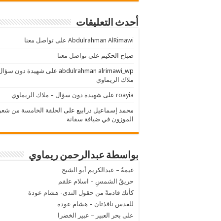
أحدث التعليقات
Abdulrahman AlRimawi
على
تواصل معنا
صباح الحكيم
على
تواصل معنا
abdulrahman alrimawi_wp
على
شهيدة دون سؤال
ملاك الريماوي
roayia
على
شهيدة دون سؤال – ملاك الريماوي
محمد إسماعيل درابيع
على
الحلقة الخامسة من شعر
الموزون في ضيافة سفانة
بواسطة عبدالرحمن ريماوي
غيمةٌ – عبدالكريم أبو الشيح
حريقُ الشمسِ – اسلام علقم
كأنك قادمةً من حقول الندى- هشام عودة
للقدس نافذتان – هشام عودة
على بحر العبير – عبير الخضرا