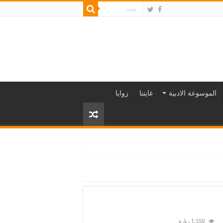
الموسوعة الادبية
غايتنا
زوايا
1,550 زيارة