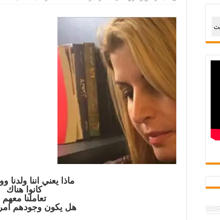
ماذا
؟!
/
نبيه
حث
عبد
مغل
ماذا يعني اننا ولدنا و
كانوا هناك
تعاملنا معهم
هل يكون وجودهم امر