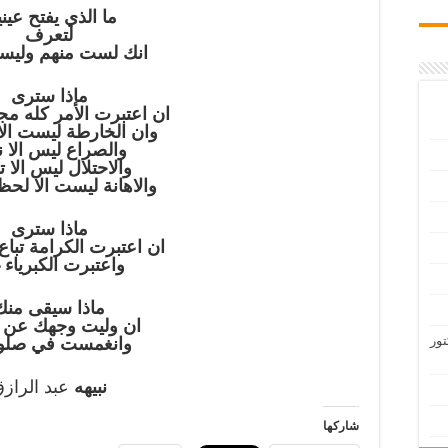
ما الذي يفتح عين
لتعرف
انك لست منهم وليسو
ماذا سترى
ان اعتبرت الأمر كله مج
وان الخارطة ليست ال
والصراع ليس الا ن
والاحتلال ليس الا ت
والاهانة ليست الا لحظ
ماذا سترى
ان اعتبرت الكرامة تبا
واعتبرت الكبرياء غ
ماذا سيقى منك
ان وليت وجهك عن ق
تور
وانغمست في صلوا
نبيهه
عبد الراز
شاركها