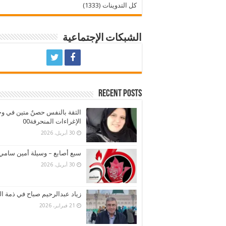
كل التدوينات (1333)
الشبكات الإجتماعية
Recent Posts
الثقة بالنفس حصنٌ متين في و
الإغراءات المنحرفة00
30 أبريل، 2026
سبع أصابع – وسيلة أمين سامي
30 أبريل، 2026
زياد عبدالرحيم صباح في ذمة ال
21 فبراير، 2026