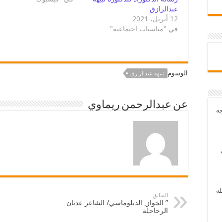
عبدالرازق
12 أبريل، 2021
في "مناسبات اجتماعية"
الوسوم
نبيهه عبدالرازق
عن عبدالرحمن ريماوي
جه
له
السابق
” الجواز ِ الدبلوماسي/ الشاعر عدنان
الرحاحلة