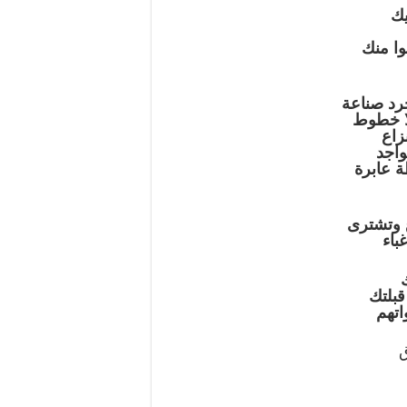
يك
ا منك
رد صناعة
ا خطوط
زاع
واجد
ة عابرة
ع وتشترى
باء
بلتك
تهم
ق