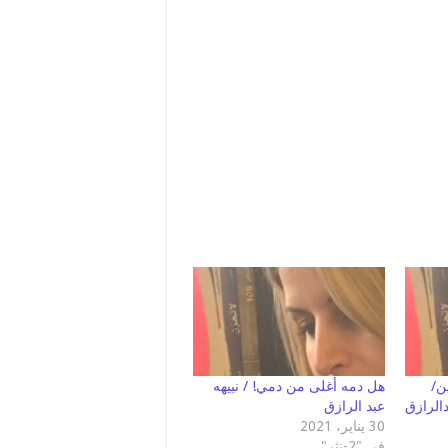
مين/
هل دمه أغلى من دمي! / نبيهه
دالرازق
عبد الرازق
30 يناير، 2021
في "2-نثر"