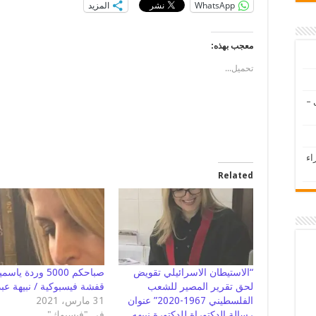
WhatsApp
المزيد
معجب بهذه:
تحميل...
 –
اء
Related
“الاستيطان الاسرائيلي تقويض
صباحكم 5000 وردة ياس
لحق تقرير المصير للشعب
قفشة فيسبوكية / نبيهة عب
الفلسطيني 1967-2020” عنوان
31 مارس، 2021
رسالة الدكتوراة للدكتورة نبيهه
في "فيسبوك"