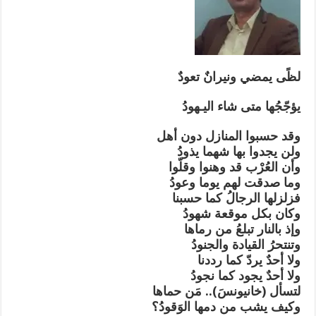
لظًى يمضي ونيرانٌ تعودٌ
يؤجّجُها متى شاء اليـهودُ
وقد حسبوا المنازل دون أهل
ولن يجدوا بها شهما يذودُ
وأن العُرْب قد وهنوا وقلّوا
وما صدقت لهم يوما وعودُ
فزلزلها الرجالُ كما حسبنا
وكان بكل موقعة شهودُ
وإذ بالنار تبلعُ من رماها
وتنتحرُ القيادة والجنودُ
ولا أحدٌ يردّ كما رددنا
ولا أحدٌ يجود كما نجودُ
لتسأل (خانيونسَ).. مَن حماها
وكيف يشب من دمها الوَقودُ؟