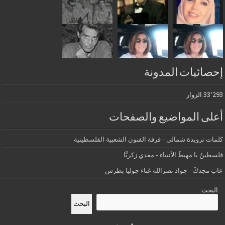
إحصائيات المدونة
33٬293 الزوار
أعلى المواضيع والصفحات
كلمات ترويدة شمالي - فرقة الفنون الشعبية الفلسطينية
فلسطينُ يا مَهبطَ الأنبياء - مفدي زكريَّا
عابَ مجدَكَ - جواد نصرالله غناء جوليا بطرس
البحث
البحث