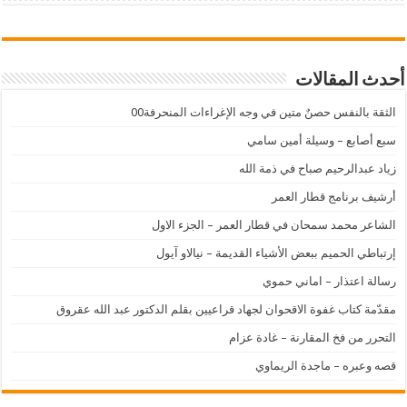
أحدث المقالات
الثقة بالنفس حصنٌ متين في وجه الإغراءات المنحرفة00
سبع أصابع – وسيلة أمين سامي
زياد عبدالرحيم صباح في ذمة الله
أرشيف برنامج قطار العمر
الشاعر محمد سمحان في قطار العمر – الجزء الاول
إرتباطي الحميم ببعض الأشياء القديمة – نيالاو آيول
رسالة اعتذار – اماني حموي
مقدّمة كتاب غفوة الاقحوان لجهاد قراعيين بقلم الدكتور عبد الله عقروق
التحرر من فخ المقارنة – غادة عزام
قصه وعبره – ماجدة الريماوي