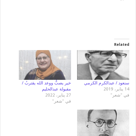
Related
سنعود / عبدالكرم الكرمي
خير يصبُّ ووعد الله يقتربُ /
14 يناير، 2019
مقبولة عبدالحليم
في "شعر"
27 يناير، 2022
في "شعر"