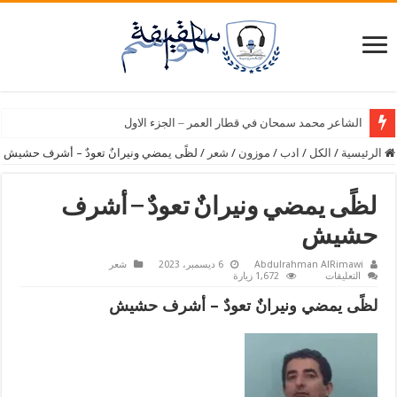
الشاعر محمد سمحان في قطار العمر – الجزء الاول
الرئيسية
/
الكل
/
ادب
/
موزون
/
شعر
/
لظًى يمضي ونيرانٌ تعودٌ – أشرف حشيش
لظًى يمضي ونيرانٌ تعودٌ – أشرف
حشيش
Abdulrahman AlRimawi
6 ديسمبر، 2023
شعر
على
التعليقات
1,672 زيارة
لظًى
يمضي
لظًى يمضي ونيرانٌ تعودٌ – أشرف حشيش
ونيرانٌ
تعودٌ
–
أشرف
حشيش
مغلقة