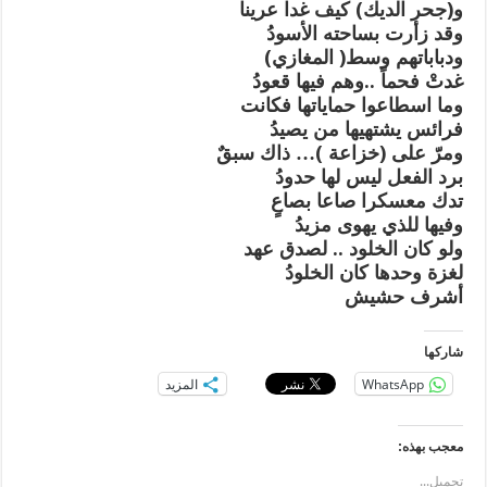
و(جحر الديك) كيف غدا عرينا
وقد زأرت بساحته الأسودُ
ودباباتهم وسط( المغازي)
غدتْ فحماً ..وهم فيها قعودُ
وما اسطاعوا حماياتها فكانت
فرائس يشتهيها من يصيدُ
ومرّ على (خزاعة )… ذاك سبقٌ
برد الفعل ليس لها حدودُ
تدك معسكرا صاعا بصاعٍ
وفيها للذي يهوى مزيدُ
ولو كان الخلود .. لصدق عهد
لغزة وحدها كان الخلودُ
أشرف حشيش
شاركها
WhatsApp
المزيد
معجب بهذه:
تحميل...