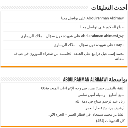
أحدث التعليقات
Abdulrahman AlRimawi
على
تواصل معنا
صباح الحكيم
على
تواصل معنا
abdulrahman alrimawi_wp
على
شهيدة دون سؤال – ملاك الريماوي
roayia
على
شهيدة دون سؤال – ملاك الريماوي
محمد إسماعيل درابيع
على
الحلقة الخامسة من شعراء الموزون في ضيافة
سفانة
بواسطة Abdulrahman AlRimawi
الثقة بالنفس حصنٌ متين في وجه الإغراءات المنحرفة00
سبع أصابع – وسيلة أمين سامي
زياد عبدالرحيم صباح في ذمة الله
أرشيف برنامج قطار العمر
الشاعر محمد سمحان في قطار العمر – الجزء الاول
كل التدوينات (454)