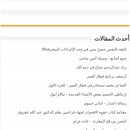
أحدث المقالات
الثقة بالنفس حصنٌ متين في وجه الإغراءات المنحرفة00
سبع أصابع – وسيلة أمين سامي
زياد عبدالرحيم صباح في ذمة الله
أرشيف برنامج قطار العمر
الشاعر محمد سمحان في قطار العمر – الجزء الاول
إرتباطي الحميم ببعض الأشياء القديمة – نيالاو آيول
رسالة اعتذار – اماني حموي
مقدّمة كتاب غفوة الاقحوان لجهاد قراعيين بقلم الدكتور عبد الله عقروق
التحرر من فخ المقارنة – غادة عزام