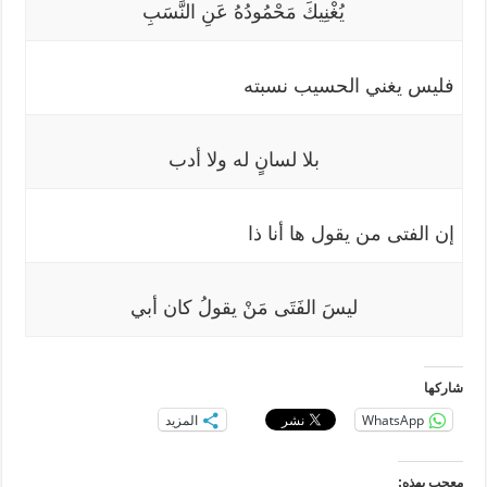
مغلقة
يُغْنِيكَ مَحْمُودُهُ عَنِ النَّسَبِ
فليس يغني الحسيب نسبته
بلا لسانٍ له ولا أدب
إن الفتى من يقول ها أنا ذا
ليسَ الفَتَى مَنْ يقولُ كان أبي
شاركها
WhatsApp
المزيد
معجب بهذه: