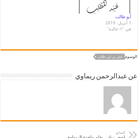
أبو طالب
1 أبريل، 2019
في "1-خالدة"
الوسوم
علي بن ابي طالب
عن عبدالرحمن ريماوي
السابق
انهض زياد .. بقلم ماجدة الريماوي