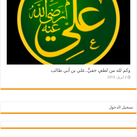
وكم لله من لطفٍ خفيٍّ..علي بن أبي طالب
2 أبريل، 2019
تسجيل الدخول