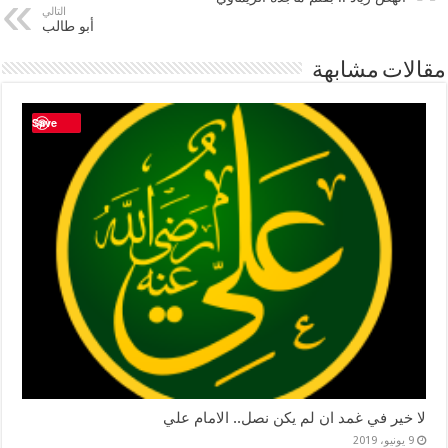
التالي
أبو طالب
مقالات مشابهة
Save
لا خير في غمد ان لم يكن نصل.. الامام علي
9 يونيو، 2019