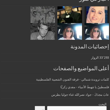
إحصائيات المدونة
33٬293 الزوار
أعلى المواضيع والصفحات
كلمات ترويدة شمالي - فرقة الفنون الشعبية الفلسطينية
فلسطينُ يا مَهبطَ الأنبياء - مفدي زكريَّا
عابَ مجدَكَ - جواد نصرالله غناء جوليا بطرس
البحث