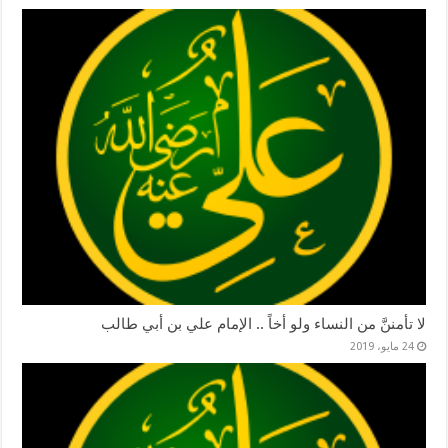
لا تأمننَّ من النساء ولو أخاً .. الإمام علي بن أبي طالب
24 مايو، 2019