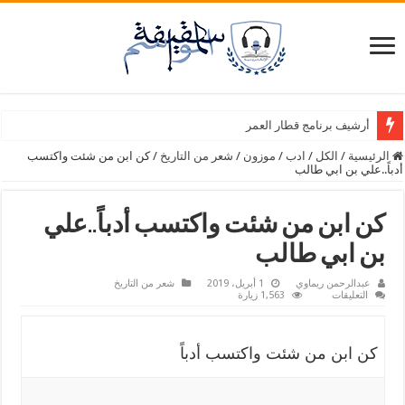
أرشيف برنامج قطار العمر
الرئيسية
/
الكل
/
ادب
/
موزون
/
شعر من التاريخ
/
كن ابن من شئت واكتسب
أدباً..علي بن ابي طالب
كن ابن من شئت واكتسب أدباً..علي
بن ابي طالب
عبدالرحمن ريماوي
1 أبريل، 2019
شعر من التاريخ
على
التعليقات
1,563 زيارة
كن
ابن
من
شئت
كن ابن من شئت واكتسب أدباً
واكتسب
أدباً..علي
بن
ابي
طالب