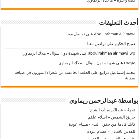
قصه وعبره – ماجدة الريماوي
أحدث التعليقات
Abdulrahman AlRimawi
على
تواصل معنا
صباح الحكيم
على
تواصل معنا
abdulrahman alrimawi_wp
على
شهيدة دون سؤال – ملاك الريماوي
roayia
على
شهيدة دون سؤال – ملاك الريماوي
محمد إسماعيل درابيع
على
الحلقة الخامسة من شعراء الموزون في ضيافة
سفانة
بواسطة عبدالرحمن ريماوي
غيمةٌ – عبدالكريم أبو الشيح
حريقُ الشمسِ – اسلام علقم
كأنك قادمةً من حقول الندى- هشام عودة
للقدس نافذتان – هشام عودة
على بحر العبير – عبير الخضرا