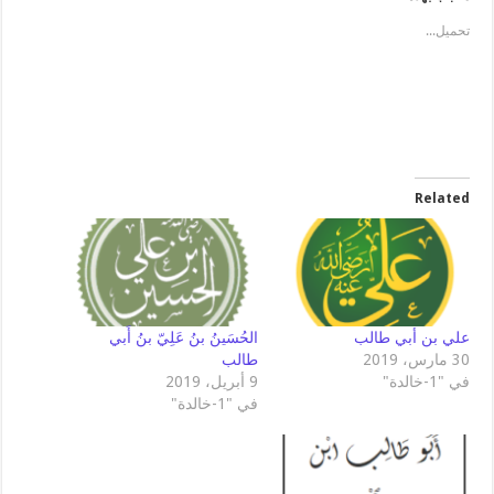
تحميل...
Related
الحُسَينُ بنُ عَلِيّ بنُ أَبي
علي بن أبي طالب
طالب
30 مارس، 2019
9 أبريل، 2019
في "1-خالدة"
في "1-خالدة"