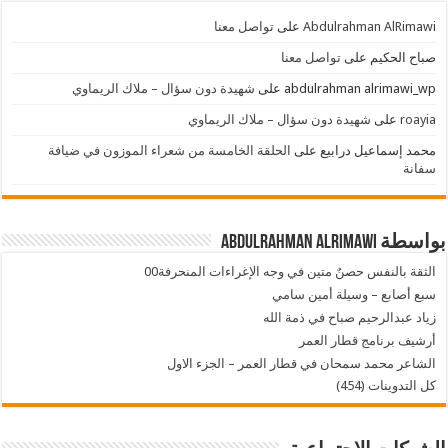
Abdulrahman AlRimawi
على
تواصل معنا
صباح الحكيم
على
تواصل معنا
abdulrahman alrimawi_wp
على
شهيدة دون سؤال – ملاك الريماوي
roayia
على
شهيدة دون سؤال – ملاك الريماوي
محمد إسماعيل درابيع
على
الحلقة الخامسة من شعراء الموزون في ضيافة
سفانة
بواسطة Abdulrahman AlRimawi
الثقة بالنفس حصنٌ متين في وجه الإغراءات المنحرفة00
سبع أصابع – وسيلة أمين سامي
زياد عبدالرحيم صباح في ذمة الله
أرشيف برنامج قطار العمر
الشاعر محمد سمحان في قطار العمر – الجزء الاول
كل التدوينات (454)