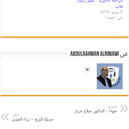
الرحلة الأخيرة .. بقلم ريمان
هاني
9 يونيو، 2019
في "قصة"
عن Abdulrahman AlRimawi
السابق
خواء – الدكتور صلاح جرار
التالي
جديلةُ الرّيح – ثراء الجدي