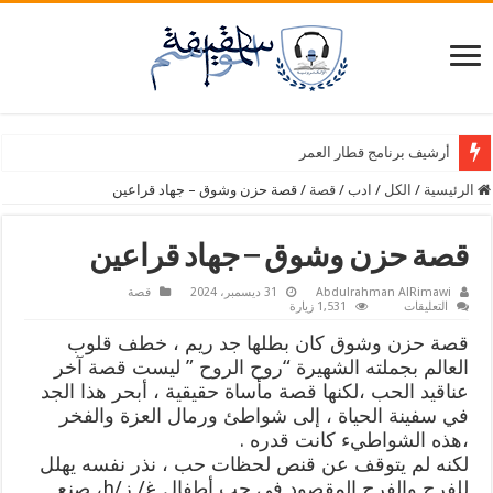
أرشيف برنامج قطار العمر
الرئيسية
/
الكل
/
ادب
/
قصة
/
قصة حزن وشوق – جهاد قراعين
قصة حزن وشوق – جهاد قراعين
Abdulrahman AlRimawi
31 ديسمبر، 2024
قصة
على
التعليقات
1,531 زيارة
قصة
حزن
قصة حزن وشوق كان بطلها جد ريم ، خطف قلوب
وشوق
–
العالم بجملته الشهيرة “روح الروح ” ليست قصة آخر
جهاد
عناقيد الحب ،لكنها قصة مأساة حقيقية ، أبحر هذا الجد
قراعين
مغلقة
في سفينة الحياة ، إلى شواطئ ورمال العزة والفخر
،هذه الشواطيء كانت قدره .
لكنه لم يتوقف عن قنص لحظات حب ، نذر نفسه يهلل
للفرح والفرح المقصود في حب أطفال غ/ ز/h، صنع