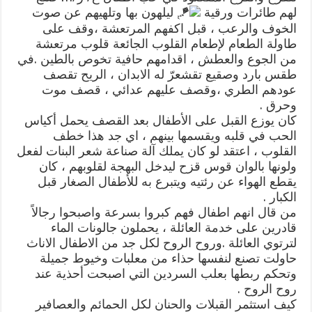
لهم طائرات ورقية
ليلهون بها وتلهيهم عن صوت
الخوف والرعب ، قبل اكفهم المرتعشة ،وقف على
طاولة الطعام لإطعام القلوب الجائعة قلوب مرتعشة
من الجوع والعطش ، اقدامهم حافية تخوص بالطين .في
طقس بارد وصقيع تقشعرّ له الابدان ، الريح تقصف
عودهم الطري ،وقصف عليهم عدائي ، قصف موت
وحرق .
كان يوزع القبل على الأطفال بعد القصف يحمل أكياس
الحب في قلبه ويقسمها بينهم ، اي جد هذا خطف
القلوب ، اعتقد لو كان يملك آلة صناعة شعر البنات لفعل
ولونها بالوان قوس قزح ليدخل البهجة لقلوبهم ، كان
يقطع الهواء عن رئتيه ويتبرع به للأطفال الصغار قبل
الكبار .
من قال انهم اطفال فهم كبروا بسرعة واصبحوا رجالاً
قادرين على خدمة العائلة ، يحملون جالونات الماء
لترتوي العائلة .وروح الروح لكل جد من الاطفال الاناث
حاولت تصنع لنفسها حذاء من معلبات وخيوط جميلة
وتحكم ربطها بعلب السردين التي اصبحت أحذية عند
روح الروح .
كيف استثمر القبلات والحنان لكل الحمائم والعصافير