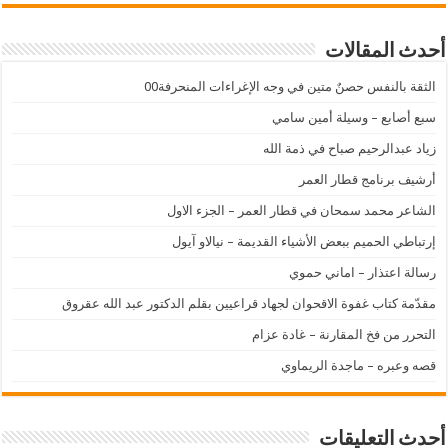
أحدث المقالات
الثقة بالنفس حصنٌ متين في وجه الإغراءات المنحرفة00
سبع أصابع – وسيلة أمين سامي
زياد عبدالرحيم صباح في ذمة الله
أرشيف برنامج قطار العمر
الشاعر محمد سمحان في قطار العمر – الجزء الاول
إرتباطي الحميم ببعض الأشياء القديمة – نيالاو آيول
رسالة اعتذار – اماني حموي
مقدّمة كتاب غفوة الاقحوان لجهاد قراعيين بقلم الدكتور عبد الله عقروق
التحرر من فخ المقارنة – غادة عزام
قصه وعبره – ماجدة الريماوي
أحدث التعليقات