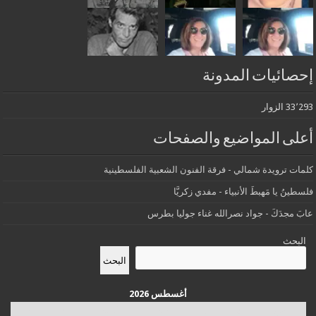
إحصائيات المدونة
33٬293 الزوار
أعلى المواضيع والصفحات
كلمات ترويدة شمالي - فرقة الفنون الشعبية الفلسطينية
فلسطينُ يا مَهبطَ الأنبياء - مفدي زكريَّا
عابَ مجدَكَ - جواد نصرالله غناء جوليا بطرس
البحث
البحث
أغسطس 2026
س
د
ن
ث
أرب
خ
ج