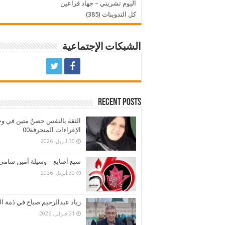
اليوم تشريني – جهاد قراعين
كل التدوينات (385)
الشبكات الإجتماعية
Recent Posts
الثقة بالنفس حصنٌ متين في و
الإغراءات المنحرفة00
30 أبريل، 2026
سبع أصابع – وسيلة أمين سامي
30 أبريل، 2026
زياد عبدالرحيم صباح في ذمة ال
21 فبراير، 2026