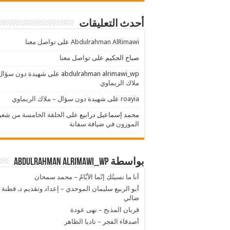
أحدث التعليقات
Abdulrahman AlRimawi
على
تواصل معنا
صباح الحكيم
على
تواصل معنا
abdulrahman alrimawi_wp
على
شهيدة دون سؤال
ملاك الريماوي
roayia
على
شهيدة دون سؤال – ملاك الريماوي
محمد إسماعيل درابيع
على
الحلقة الخامسة من شعر
الموزون في ضيافة سفانة
بواسطة abdulrahman alrimawi_wp
أنا ما نسيتُكِ إنّما الأيّامُ – محمد سمحان
أبو الربيع سليمان الموحدي – إعداد وتقديم د. فطنة 
ضالي
قربان المذبح – نهى عودة
أصدقاء الفجر – ناديا الظاهر