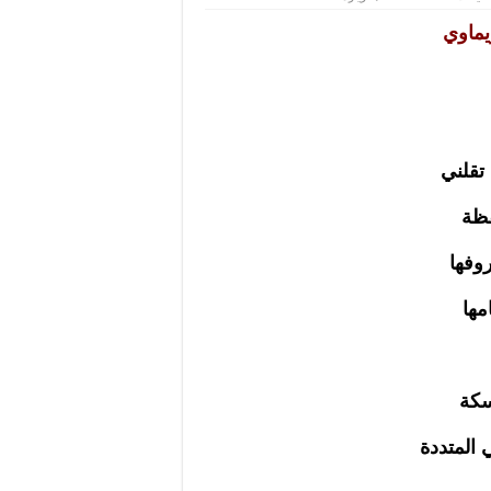
فتاة
البحر-
يماوي
ملاك
الريماوي
مغلقة
 تقلني
قظة
وفها
ها
سكة
 المتددة