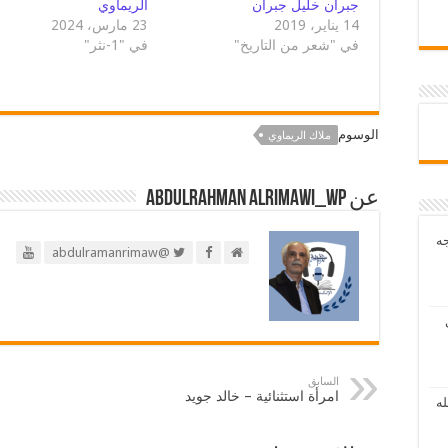
جبران خليل جبران
الريماوي
14 يناير، 2019
23 مارس، 2024
في "شعر من التاريخ"
في "1-نثر"
الوسوم
ملاك الريماوي
عن abdulrahman alrimawi_wp
جه
@abdulramanrimaw
السابق
امرأة استثنائية – خالد جويد
له