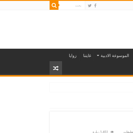
الموسوعة الادبية
غايتنا
زوايا
على
تعليقات
1,451 زيارة