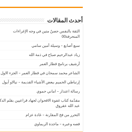
أحدث المقالات
الثقة بالنفس حصنٌ متين في وجه الإغراءات
المنحرفة00
سبع أصابع – وسيلة أمين سامي
زياد عبدالرحيم صباح في ذمة الله
أرشيف برنامج قطار العمر
الشاعر محمد سمحان في قطار العمر – الجزء الاول
إرتباطي الحميم ببعض الأشياء القديمة – نيالاو آيول
رسالة اعتذار – اماني حموي
مقدّمة كتاب غفوة الاقحوان لجهاد قراعيين بقلم الدك
عبد الله عقروق
التحرر من فخ المقارنة – غادة عزام
قصه وعبره – ماجدة الريماوي