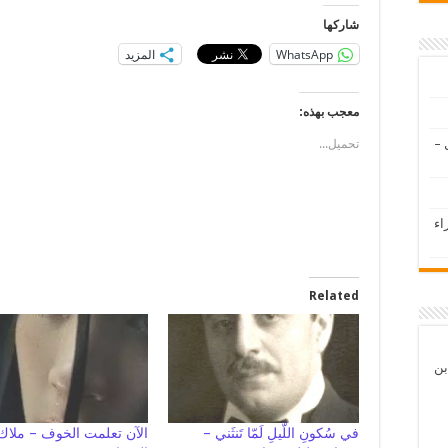
شاركها
WhatsApp
المزيد
معجب بهذه:
 –
تحميل...
اء
Related
بن
في سُكونِ اللَّيلِ لَمّا تَنثَني –
الآن تعلمت الخوف – ملاك