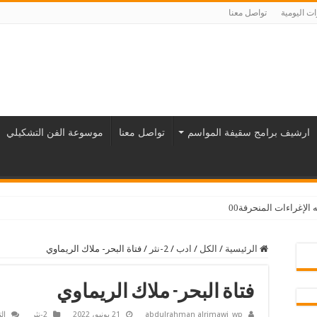
ت اليومية
تواصل معنا
ارشيف برامج سقيفة المواسم
تواصل معنا
موسوعة الفن التشكيلي
لإغراءات المنحرفة00
الرئيسية
/
الكل
/
ادب
/
2-نثر
/
فتاة البحر- ملاك الريماوي
فتاة البحر- ملاك الريماوي
abdulrahman alrimawi_wp
21 يونيو، 2022
2-نثر
ال