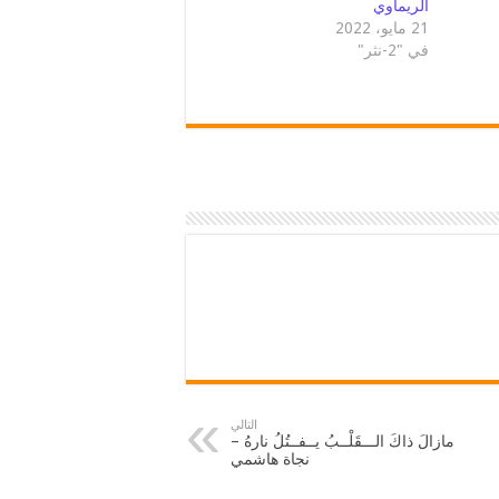
الريماوي
21 مايو، 2022
في "2-نثر"
التالي
مازالَ ذاكَ الـــقَلْــبُ يــفــتُلُ نارهُ –
نجاة هاشمي