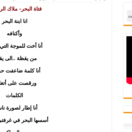
فتاة البحر- ملاك الر
حث
انا ابنة البحر
وأكنافه
أنا أخت للموجة التي
من يقظة ..الى ي
أنا كلمة ضاعفت حر
ورقصت على أتغام
الكلمات
أنا إطار لصورة نا
أسسها البحر في غرفتي