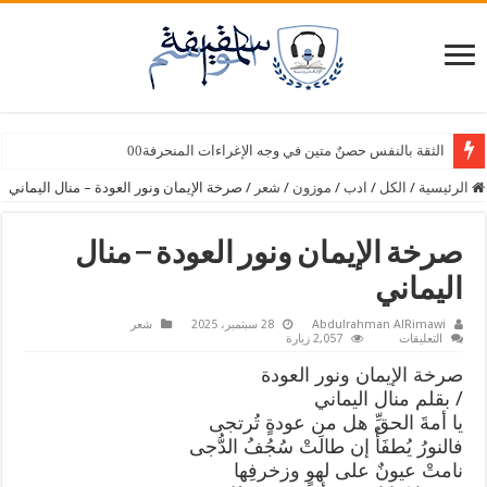
سبع أصابع – وسيلة أمين سامي
الثقة بالنفس حصنٌ متين في وجه الإغراءات المنحرفة00
الرئيسية
/
الكل
/
ادب
/
موزون
/
شعر
/
صرخة الإيمان ونور العودة – منال اليماني
صرخة الإيمان ونور العودة – منال
اليماني
Abdulrahman AlRimawi
28 سبتمبر، 2025
شعر
على
التعليقات
2,057 زيارة
صرخة
الإيمان
صرخة الإيمان ونور العودة
ونور
العودة
/ بقلم منال اليماني
–
يا أمةَ الحقِّ هل من عودةٍ تُرتجى
منال
اليماني
فالنورُ يُطفَأُ إن طالَتْ سُجُفُ الدُّجى
مغلقة
نامتْ عيونٌ على لهوٍ وزخرفِها