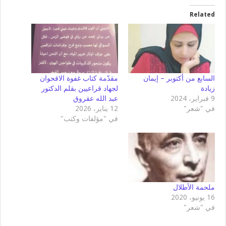
Related
السابع من أكتوبر – إيمان
مقدّمة كتاب غفوة الاقحوان
زيادة
لجهاد قراعيين بقلم الدكتور
9 فبراير، 2024
عبد الله عقروق
في "شعر"
12 يناير، 2026
في "مؤلفات وكتب"
ملحمة الأطلال
16 يونيو، 2020
في "شعر"