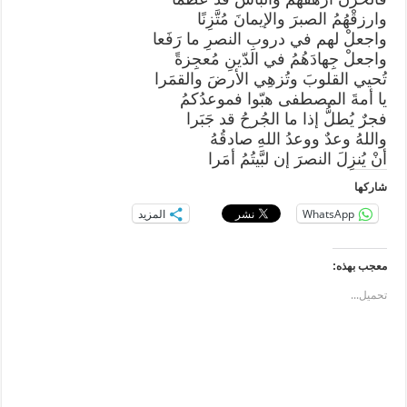
وارزقْهُمُ الصبرَ والإيمانَ مُتَّزِنًا
واجعلْ لهم في دروبِ النصرِ ما رَفَعا
واجعلْ جِهادَهُمُ في الدّينِ مُعجِزةً
تُحيي القلوبَ وتُزهِي الأرضَ والقمَرا
يا أمةَ المصطفى هبّوا فموعدُكمُ
فجرٌ يُطلُّ إذا ما الجُرحُ قد جَبَرا
واللهُ وعدٌ ووعدُ اللهِ صادقُهُ
أنْ يُنزِلَ النصرَ إن لبَّيتُمُ أمَرا
شاركها
WhatsApp
المزيد
معجب بهذه:
تحميل...