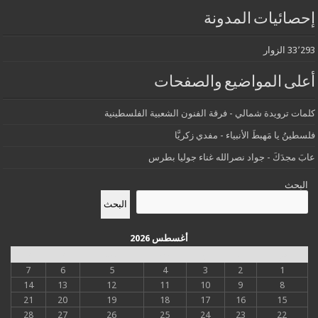
إحصائيات المدونة
33٬293 الزوار
أعلى المواضيع والصفحات
كلمات ترويدة شمالي - فرقة الفنون الشعبية الفلسطينية
فلسطينُ يا مَهبطَ الأنبياء - مفدي زكريَّا
عابَ مجدَكَ - جواد نصرالله غناء جوليا بطرس
البحث
البحث
أغسطس 2026
س
د
ن
ث
أرب
خ
ج
7
6
5
4
3
2
1
14
13
12
11
10
9
8
21
20
19
18
17
16
15
28
27
26
25
24
23
22