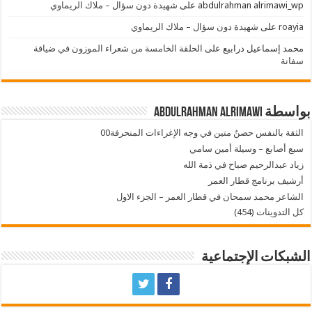
abdulrahman alrimawi_wp
على
شهيدة دون سؤال – ملاك الريماوي
roayia
على
شهيدة دون سؤال – ملاك الريماوي
محمد إسماعيل درابيع
على
الحلقة الخامسة من شعراء الموزون في ضيافة
سفانة
بواسطة Abdulrahman AlRimawi
الثقة بالنفس حصنٌ متين في وجه الإغراءات المنحرفة00
سبع أصابع – وسيلة أمين سامي
زياد عبدالرحيم صباح في ذمة الله
أرشيف برنامج قطار العمر
الشاعر محمد سمحان في قطار العمر – الجزء الاول
كل التدوينات (454)
الشبكات الإجتماعية