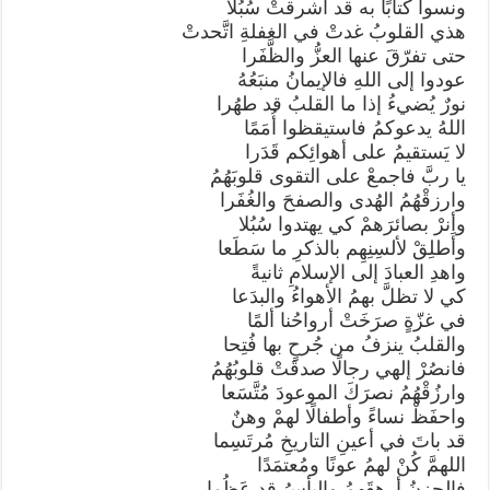
ونسوا كتابًا به قد أشرقتْ سُبُلا
هذي القلوبُ غدتْ في الغفلةِ اتَّحدتْ
حتى تفرّقَ عنها العزُّ والظَّفَرا
عودوا إلى اللهِ فالإيمانُ منبَعُهُ
نورٌ يُضيءُ إذا ما القلبُ قد طهُرا
اللهُ يدعوكمُ فاستيقظوا أُمَمًا
لا يَستقيمُ على أهوائِكم قَدَرا
يا ربَّ فاجمعْ على التقوى قلوبَهُمُ
وارزقْهُمُ الهُدى والصفحَ والغُفَرا
وأنرْ بصائرَهمْ كي يهتدوا سُبُلا
وأَطلِقْ لألسِنِهِم بالذكرِ ما سَطَعا
واهدِ العبادَ إلى الإسلامِ ثانيةً
كي لا تظلَّ بهمُ الأهواءُ والبدَعا
في غزّةٍ صرَخَتْ أرواحُنا ألمًا
والقلبُ ينزفُ من جُرحٍ بها فُتِحا
فانصُرْ إلهي رجالًا صدقَتْ قلوبُهُمُ
وارزُقْهُمُ نصرَكَ الموعودَ مُتَّسَعا
واحفَظْ نساءً وأطفالًا لهمْ وهنٌ
قد باتَ في أعينِ التاريخِ مُرتَسِما
اللهمَّ كُنْ لهمُ عونًا ومُعتمَدًا
فالحزنُ أرهقَهمُ والبأسُ قد عَظُما