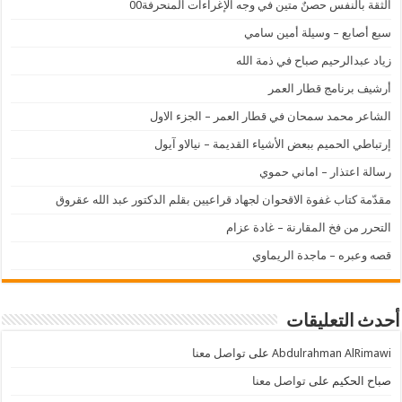
الثقة بالنفس حصنٌ متين في وجه الإغراءات المنحرفة00
سبع أصابع – وسيلة أمين سامي
زياد عبدالرحيم صباح في ذمة الله
أرشيف برنامج قطار العمر
الشاعر محمد سمحان في قطار العمر – الجزء الاول
إرتباطي الحميم ببعض الأشياء القديمة – نيالاو آيول
رسالة اعتذار – اماني حموي
مقدّمة كتاب غفوة الاقحوان لجهاد قراعيين بقلم الدكتور عبد الله عقروق
التحرر من فخ المقارنة – غادة عزام
قصه وعبره – ماجدة الريماوي
أحدث التعليقات
Abdulrahman AlRimawi
على
تواصل معنا
صباح الحكيم
على
تواصل معنا