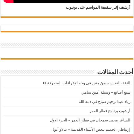
أرشيف إثير سقيفة المواسم على يوتيوب
أحدث المقالات
الثقة بالنفس حصنٌ متين في وجه الإغراءات المنحرفة00
سبع أصابع – وسيلة أمين سامي
زياد عبدالرحيم صباح في ذمة الله
أرشيف برنامج قطار العمر
الشاعر محمد سمحان في قطار العمر – الجزء الاول
إرتباطي الحميم ببعض الأشياء القديمة – نيالاو آيول