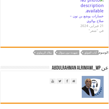
خسارات يوشع بن نون –
صلاح بولاوي
21 فبراير، 2024
في "شعر"
الوسوم
آيات القولق
شهيدة دون سؤال
ملاك الريماوي
عن abdulrahman alrimawi_wp