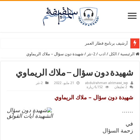
أرشيف برنامج قطار العمر
الرئيسية
/
الكل
/
ادب
/
2-نثر
/
شهيدة دون سؤال – ملاك الريماوي
شهيدة دون سؤال – ملاك الريماوي
abdulrahman alrimawi_wp
21 مايو، 2022
2-نثر
2 تعليقان
6,152 زيارة
شهيدة دون سؤال – ملاك الريماوي
……
الشهيدة آيات القولق
في
زحمة السؤال