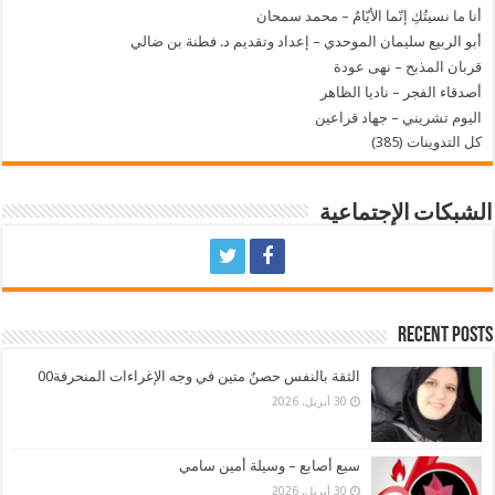
أنا ما نسيتُكِ إنّما الأيّامُ – محمد سمحان
أبو الربيع سليمان الموحدي – إعداد وتقديم د. فطنة بن ضالي
قربان المذبح – نهى عودة
أصدقاء الفجر – ناديا الظاهر
اليوم تشريني – جهاد قراعين
كل التدوينات (385)
الشبكات الإجتماعية
Recent Posts
الثقة بالنفس حصنٌ متين في وجه الإغراءات المنحرفة00
30 أبريل، 2026
سبع أصابع – وسيلة أمين سامي
30 أبريل، 2026