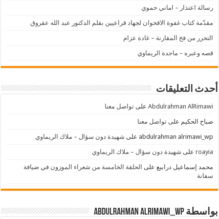
رسالة اعتذار – اماني حموي
مقدّمة كتاب غفوة الاقحوان لجهاد قراعيين بقلم الدكتور عبد الله عقروق
التحرر من فخ المقارنة – غادة عزام
قصه وعبره – ماجدة الريماوي
أحدث التعليقات
Abdulrahman AlRimawi
على
تواصل معنا
صباح الحكيم
على
تواصل معنا
abdulrahman alrimawi_wp
على
شهيدة دون سؤال – ملاك الريماوي
roayia
على
شهيدة دون سؤال – ملاك الريماوي
محمد إسماعيل درابيع
على
الحلقة الخامسة من شعراء الموزون في ضيافة
سفانة
بواسطة abdulrahman alrimawi_wp