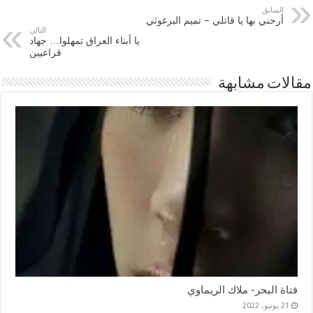
السابق
أرحني بها يا قاتلي – تميم البرغوثي
التالي
يا أبناء العراق تمهلوا… جهاد
قراعيين
مقالات مشابهة
فتاة البحر- ملاك الريماوي
21 يونيو، 2022