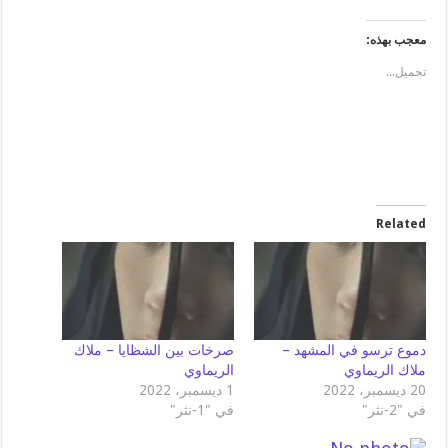
معجب بهذه:
تحميل...
Related
دموع ترسو في المشهد –
صرخات بين الشظايا – ملاك
ملاك الريماوي
الريماوي
20 ديسمبر، 2022
1 ديسمبر، 2022
في "2-نثر"
في "1-نثر"