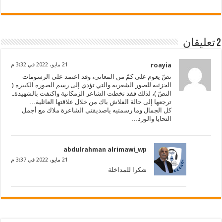
2 تعليقان
roayia
21 مايو، 2022 في 3:32 م
نصّ يعوم على كمّ من المعاني، وقد اعتمد على الرسومات
الجزئية للصور الشعرية والتي تؤدي إلى رسم الصورة الكبيرة (
النصّ )، لذلك فقد تخطت الشاعر الزمكانية واكتفت بالشهيدةـ
ترجعها إلى حالة الفلاش باك من خلال علاقتها العائلية…
كل الجمال وما رسمتيه ياصديقتي الشاعرة ملاك مع أجمل
التحايا والورد…
abdulrahman alrimawi_wp
21 مايو، 2022 في 3:37 م
شكرا للمداخلة