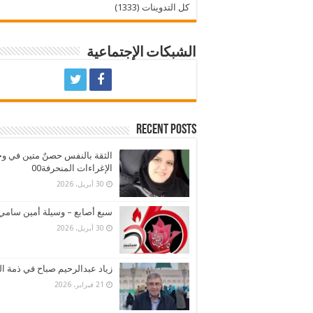
كل التدوينات (1333)
الشبكات الإجتماعية
Recent Posts
الثقة بالنفس حصنٌ متين في و
الإغراءات المنحرفة00
30 أبريل، 2026
سبع أصابع – وسيلة أمين سامي
30 أبريل، 2026
زياد عبدالرحيم صباح في ذمة ال
21 فبراير، 2026