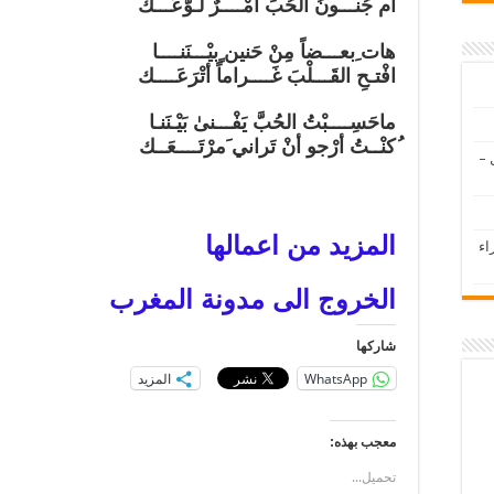
أم جُنـــونُ الحُبِّ أَمْــــرٌ لَـوَّعَـــك
هات ِبعـــضاً مِنْ حَنين ٍبيْـــنَنــــا
افْتـحِ القَـــلْبَ غَــــراماً أتْرَعَــــك
ماحَسِــــبْتُ الحُبَّ يَفْـــنىٰ بَيْـنَنـا
ُكنْــتُ أرْجو أنْ تَراني َمرْتَــــعَــك
 –
المزيد من اعمالها
اء
الخروج الى مدونة المغرب
شاركها
WhatsApp
المزيد
معجب بهذه:
تحميل...