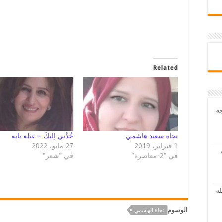
Related
جه
نجاة سعيد هاشمي
خُذْني إليكَ – عبلة تايه
1 فبراير، 2019
27 مايو، 2022
في "2-معاصرة"
في "شعر"
له
الوسوم
نجاة الهاشمي