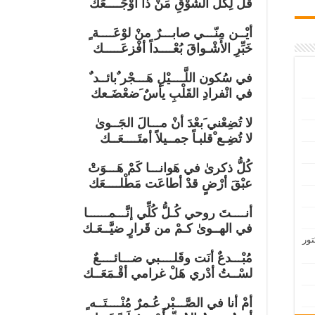
قُلْ لِكُلِّ الشَّوْقِ مَنْ ذا أوْجَــــعَك
أيْــن مِنّـــي صابـــرٌ منْ لوْعَــــة ٍ
خَبِّرِ الأشْـواقَ بُعْــــداً أفْزعَـــــك
في سُكون اللَّــــيْلِ هَـــجْر ٌبائــد ٌ
في انْفرادِ القَلْبِ يأسٌ َضعْضَـعك
لا تُضِعْني َبعْدَ أنْ مـــالَ الجَــوىٰ
لا تُضِـع ْقلبـاً جمــيلاً أمتَــــعَــك
كُلُّ ذكرىٰ في هَوانـــا كَمْ هَـــوَتْ
عبْقَ أرْضٍ قدْ أطاعَت مَطْلــــعَك
أنــــتَ روحي كُـلُّ كُلِّي إنَّـــمــــــا
في الهــوىٰ كـمْ من قَرارٍ ضيَّــعَـك
تور
مُبْـــدعٌ أنَت وقَلــــبي ضـــائــــعٌ
لسْــتُ أدْري هَلْ غرامي أقْـمَعَــك
أمْ أنا في الصَّـــبْر عُـمرٌ مُنْــــتَــه ٍ