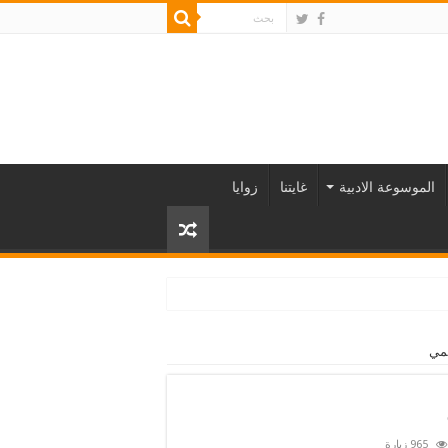
الموسوعة الادبية
غايتنا
زوايا
شمي
965 زيارة