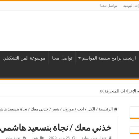
ت اليومية
تواصل معنا
ارشيف برامج سقيفة المواسم
تواصل معنا
موسوعة الفن التشكيلي
لإغراءات المنحرفة00
الرئيسية
/
الكل
/
ادب
/
موزون
/
شعر
/
خذني معك / نجاة بنسعيد ها
خذني معك / نجاة بنسعيد هاشمي
عبدالرحمن ريماوي
23 يونيو، 2020
شعر
تعليق واحد