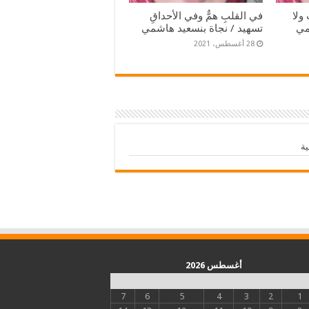
ولا
في القلبِ همٌّ وفي الأحداقِ
مي
تسهيد / نجاة بنسعيد هاشمي
28 أغسطس، 2021
ية
أغسطس 2026
س
د
ن
ث
أرب
خ
ج
7
6
5
4
3
2
1