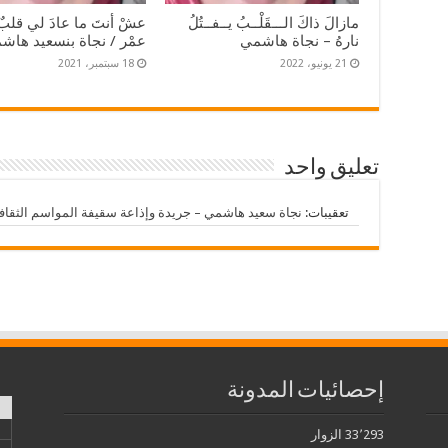
مازالَ ذاكَ الـــقَلْــبُ يــفــتُلُ
عشْ أنتَ ما عادَ لي قلبٌ 
نارهُ – نجاة هاشمي
عمْر / نجاة بنسعيد هاش
21 يونيو، 2022
18 سبتمبر، 2021
تعليق واحد
تعقيبات:
نجاة سعيد هاشمي – جريدة وإذاعة سقيفة المواسم الثقاف
إحصائيات المدونة
33٬293 الزوار