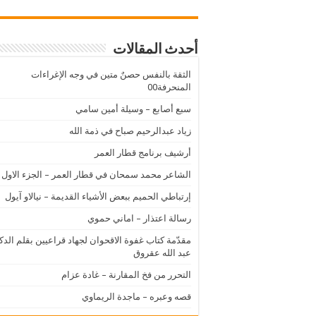
أحدث المقالات
الثقة بالنفس حصنٌ متين في وجه الإغراءات
المنحرفة00
سبع أصابع – وسيلة أمين سامي
زياد عبدالرحيم صباح في ذمة الله
أرشيف برنامج قطار العمر
الشاعر محمد سمحان في قطار العمر – الجزء الاول
إرتباطي الحميم ببعض الأشياء القديمة – نيالاو آيول
رسالة اعتذار – اماني حموي
مقدّمة كتاب غفوة الاقحوان لجهاد قراعيين بقلم الدك
عبد الله عقروق
التحرر من فخ المقارنة – غادة عزام
قصه وعبره – ماجدة الريماوي