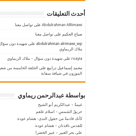
أحدث التعليقات
Abdulrahman AlRimawi
على
تواصل معنا
صباح الحكيم
على
تواصل معنا
abdulrahman alrimawi_wp
على
شهيدة دون سؤال
ملاك الريماوي
roayia
على
شهيدة دون سؤال – ملاك الريماوي
محمد إسماعيل درابيع
على
الحلقة الخامسة من شعر
الموزون في ضيافة سفانة
بواسطة عبدالرحمن ريماوي
غيمةٌ – عبدالكريم أبو الشيح
حريقُ الشمسِ – اسلام علقم
كأنك قادمةً من حقول الندى- هشام عودة
للقدس نافذتان – هشام عودة
على بحر العبير – عبير الخضرا