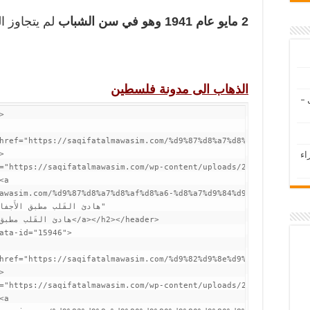
2 مايو عام 1941 وهو في سن الشباب
لم يتجاوز ا
الذهاب الى مدونة فلسطين
 –
om/%d8%b4%d9%88%d9%82%d9%8a-%d9%8a%d9%82%d9%88%d9%84-%d9%88%d9%85%d8%a7-%d8%af%d8%b1%d9%89-%d8%a8%d9%85%d8%b5%d9%8a%d8%a8%d8%aa%d9%8a-%d8%a7%d8%a8%d8%b1%d8%a7%d9%87%d9%8a%d9%85-%d8%b7%d9%88%d9%82%d8%a7/"
            title="شوقي يقول
اء