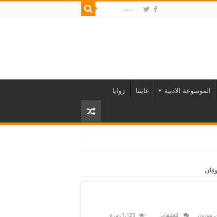
الموسوعة الادبية
غايتنا
زوايا
وقان
على
,
موزون
التعليقات
1,126 زيارة