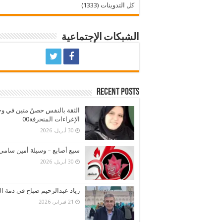
كل التدوينات (1333)
الشبكات الإجتماعية
Recent Posts
الثقة بالنفس حصنٌ متين في و
الإغراءات المنحرفة00
30 أبريل، 2026
سبع أصابع – وسيلة أمين سامي
30 أبريل، 2026
زياد عبدالرحيم صباح في ذمة ال
21 فبراير، 2026