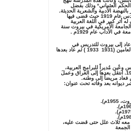
نابلس، وكانت هذه المدرسة تنهج
نهجاً حديثاً مغايراً لما كانت عليه المدارس في أثناء الحكم العثمانيº وذلك بفضل
النهضة الأدبية والشعرية الحديثة.
ثم أكملَ دراسَتَه الثانوية بمدرسة المطران في القدس عام 1919 حيث قضى فيها
ه أثر كبير في اللغة العربية
الجامعة الأمريكية في بيروت سنة
 عاد إلى بيروت للتدريس في
الجامعة الأمريكية. وعَمِلَ مدرساً للغة العربية في العامين (1931  1933 ) ثم عاد بعدها
قدس وعُين مُديراً للبرامجِ العربية،
وأقيل من عمله من قبل سلطات الانتداب عام 1940. انتقل بعدها إلى العراق وعملَ
فعاد مريضاً إلى وطنه.
 ديوانه بعد وفاته تحت عنوان:
ت معه ثلاث علل حتى قضت عليه،
الجمعة