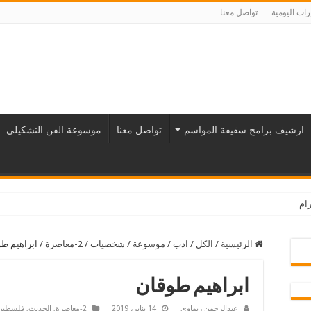
ات اليومية
تواصل معنا
ارشيف برامج سقيفة المواسم
تواصل معنا
موسوعة الفن التشكيلي
زام
الرئيسية
/
الكل
/
ادب
/
موسوعة
/
شخصيات
/
2-معاصرة
/
ابراهيم ط
ابراهيم طوقان
عبدالرحمن ريماوي
14 يناير، 2019
2-معاصرة
,
الحديث
,
فلسطين