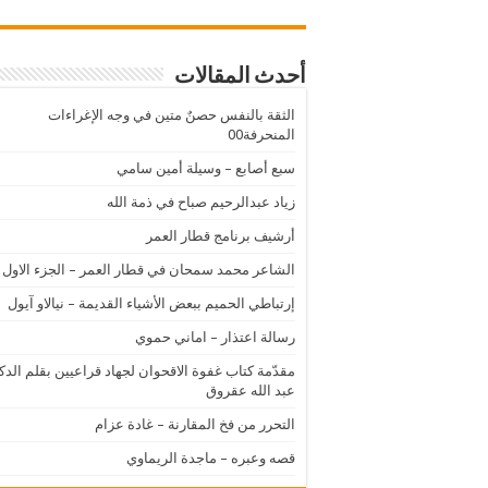
أحدث المقالات
الثقة بالنفس حصنٌ متين في وجه الإغراءات
المنحرفة00
سبع أصابع – وسيلة أمين سامي
زياد عبدالرحيم صباح في ذمة الله
أرشيف برنامج قطار العمر
الشاعر محمد سمحان في قطار العمر – الجزء الاول
إرتباطي الحميم ببعض الأشياء القديمة – نيالاو آيول
رسالة اعتذار – اماني حموي
مقدّمة كتاب غفوة الاقحوان لجهاد قراعيين بقلم الدك
عبد الله عقروق
التحرر من فخ المقارنة – غادة عزام
قصه وعبره – ماجدة الريماوي