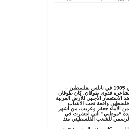
ابراهيم
طوقان
مغلقة
إبراهيم عبد الفتاح طوقان شاعر فلسطيني (ولد في 1905 في نابلس بفلسطين –
لشقيق للشاعرة فدوى طوقان. كان طوقان
ضد الاستعمار الأجنبي للأرض العربية
فلسطين واقعة تحت الانتداب
من الأبناء جعفر وعريب. من أشهر
قصيدة “موطني” التي انتشرت في
 الرسمي للشعب الفلسطيني منذ