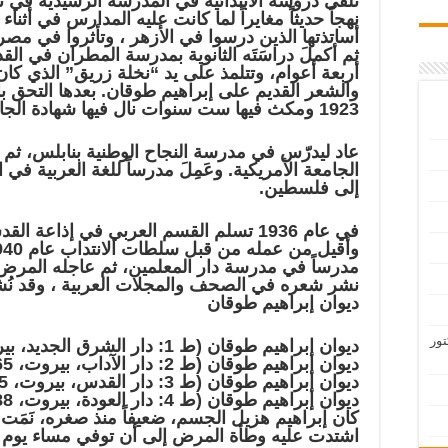
تلقى دروسه الابتدائية في المدرسة الرشيدية في 
أساتذتها الذين درسوا في الأزهر ، وتأثروا في مصر ب
أربعة أعوام، وتتلمذ على يد “نخلة زريق” الذي كان ل
والشعر القديم على إبراهيم طوقان. بعدها التحق ب
1923 ومكث فيها ست سنوات نال فيها شهادة الجامعة في الآداب عام 1929م .
عاد ليدرّس في مدرسة النجاح الوطنية بنابلس، ثم
إلى فلسطين.
في عام 1936 تسلم القسم العربي في إذاعة ال
مدرساً في مدرسة دار المعلمين، ثم عاجله المرض 
نشر شعره في الصحف والمجلات العربية ، وقد نُشر
ديوان إبراهيم طوقان
تور
ديوان إبراهيم طوقان (ط 1: دار الشرق الجديد، بيروت، 1955م).
ديوان إبراهيم طوقان (ط 2: دار الآداب، بيروت، 1965م).
ديوان إبراهيم طوقان (ط 3: دار القدس، بيروت، 1975م).
ديوان إبراهيم طوقان (ط 4: دار العودة، بيروت، 1988م).
كان إبراهيم هزيل الجسم، ضعيفاً منذ صغره، نَمَ
اشتدت عليه وطأة المرض إلى أن توفي مساء يوم 