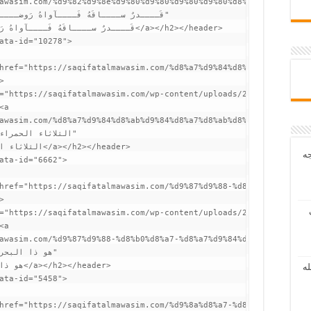
جه
له