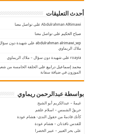
أحدث التعليقات
Abdulrahman AlRimawi
على
تواصل معنا
صباح الحكيم
على
تواصل معنا
abdulrahman alrimawi_wp
على
شهيدة دون سؤال
ملاك الريماوي
roayia
على
شهيدة دون سؤال – ملاك الريماوي
محمد إسماعيل درابيع
على
الحلقة الخامسة من شعر
الموزون في ضيافة سفانة
بواسطة عبدالرحمن ريماوي
غيمةٌ – عبدالكريم أبو الشيح
حريقُ الشمسِ – اسلام علقم
كأنك قادمةً من حقول الندى- هشام عودة
للقدس نافذتان – هشام عودة
على بحر العبير – عبير الخضرا