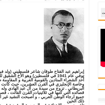
حث
توفي عام 1941 في فلسطين) وهو الأخ ا
أحد الشعراء المنادين بالقومية العربية و المقاومة 
وخاصة الإنجليزي في القرن العشرين، حيث كانت 
البريطاني . تزوج من سيدة من آل عبد الهادي وله 
قصائده التي كتبها في ثلاثينيات القرن الفائت ، 
جميع ارجاء الوطن العربي ، و أصبحت النشيد غير
ذلك الحين